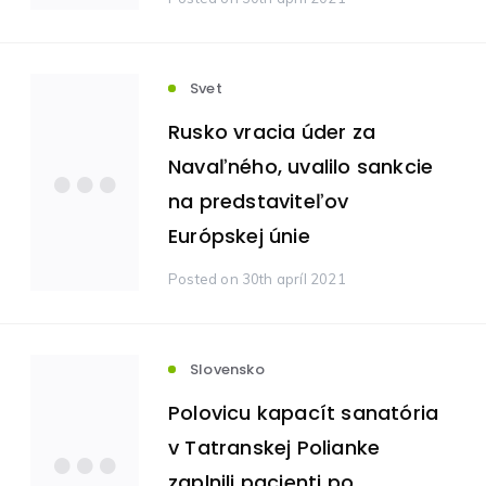
Zdravotníctvo
Komodity
(236)
(212)
Svet
Poisťovníctvo
Rusko vracia úder za
(105)
Navaľného, uvalilo sankcie
Bankovníctvo
Zaujímavosti
(89)
(24)
na predstaviteľov
Európskej únie
Reality
Ostatné
(16)
(11)
Posted
on 30th apríl 2021
Pôžičky
Štátna správa
(9)
(6)
Slovensko
Vzdelávanie
Pojmy
(5)
(4)
Polovicu kapacít sanatória
v Tatranskej Polianke
Zdravie
Energetika
(3)
(2)
zaplnili pacienti po