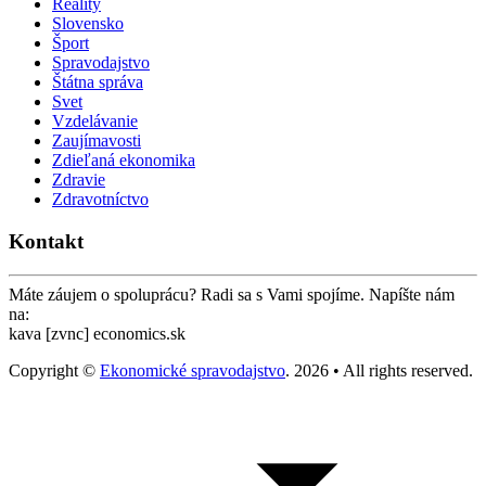
Reality
Slovensko
Šport
Spravodajstvo
Štátna správa
Svet
Vzdelávanie
Zaujímavosti
Zdieľaná ekonomika
Zdravie
Zdravotníctvo
Kontakt
Máte záujem o spoluprácu? Radi sa s Vami spojíme. Napíšte nám
na:
kava [zvnc] economics.sk
Copyright ©
Ekonomické spravodajstvo
. 2026 • All rights reserved.