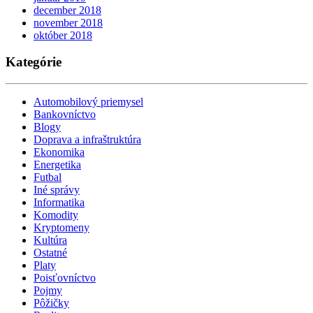
december 2018
november 2018
október 2018
Kategórie
Automobilový priemysel
Bankovníctvo
Blogy
Doprava a infraštruktúra
Ekonomika
Energetika
Futbal
Iné správy
Informatika
Komodity
Kryptomeny
Kultúra
Ostatné
Platy
Poisťovníctvo
Pojmy
Pôžičky