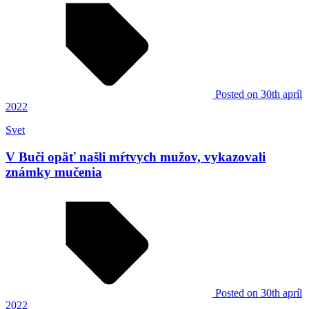
Posted
on 30th apríl
2022
Svet
V Buči opäť našli mŕtvych mužov, vykazovali
známky mučenia
Posted
on 30th apríl
2022