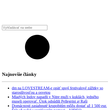
Najnovšie články
dm na LOVESTREAM-e opäť spojí festivalové zážitky so
starostlivosťou a osvetou
Mladých Indov napadli v Nitre muži v kuklách, jedného
museli operovať. Útok odsúdili Pellegrini aj Raši
Domácnosti zasiahnuté krupobitím môžu dostať až 1 500 eur.