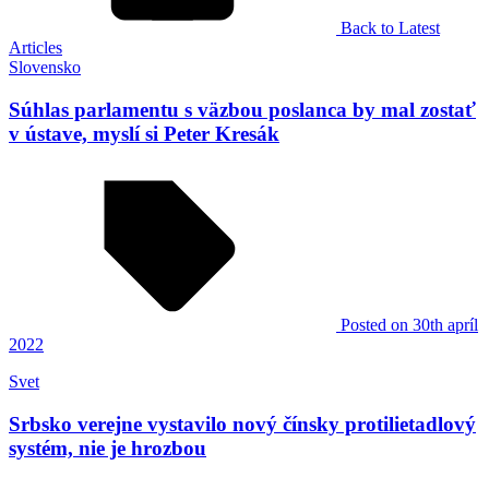
Back to Latest
Articles
Slovensko
Súhlas parlamentu s väzbou poslanca by mal zostať
v ústave, myslí si Peter Kresák
Posted
on 30th apríl
2022
Svet
Srbsko verejne vystavilo nový čínsky protilietadlový
systém, nie je hrozbou