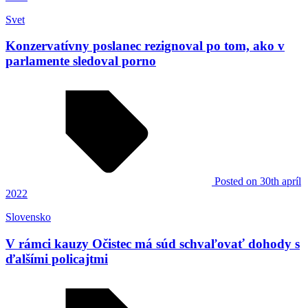
Svet
Konzervatívny poslanec rezignoval po tom, ako v
parlamente sledoval porno
Posted
on 30th apríl
2022
Slovensko
V rámci kauzy Očistec má súd schvaľovať dohody s
ďalšími policajtmi