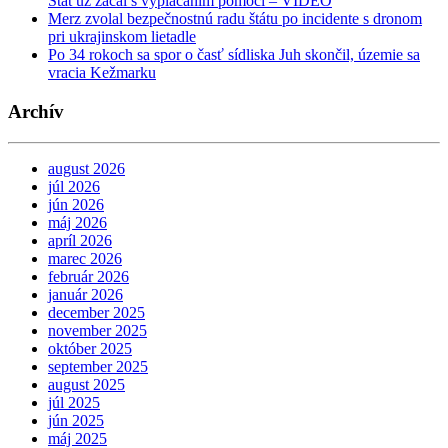
Štát už začal s vyplácaním pomoci – VIDEO
Merz zvolal bezpečnostnú radu štátu po incidente s dronom
pri ukrajinskom lietadle
Po 34 rokoch sa spor o časť sídliska Juh skončil, územie sa
vracia Kežmarku
Archív
august 2026
júl 2026
jún 2026
máj 2026
apríl 2026
marec 2026
február 2026
január 2026
december 2025
november 2025
október 2025
september 2025
august 2025
júl 2025
jún 2025
máj 2025