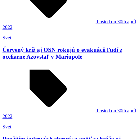
Posted
on 30th apríl
2022
Svet
Červený kríž aj OSN rokujú o evakuácii ľudí z
oceliarne Azovstaľ v Mariupole
Posted
on 30th apríl
2022
Svet
Použitím jadrových zbraní sa opäť vyhráža aj