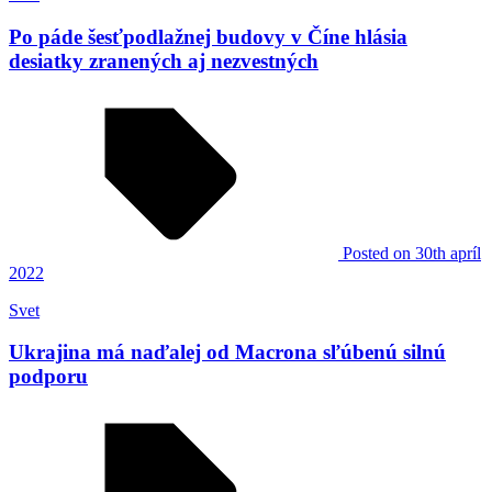
Po páde šesťpodlažnej budovy v Číne hlásia
desiatky zranených aj nezvestných
Posted
on 30th apríl
2022
Svet
Ukrajina má naďalej od Macrona sľúbenú silnú
podporu