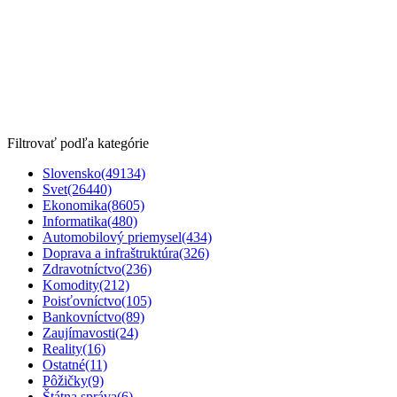
Filtrovať podľa kategórie
Slovensko
(49134)
Svet
(26440)
Ekonomika
(8605)
Informatika
(480)
Automobilový priemysel
(434)
Doprava a infraštruktúra
(326)
Zdravotníctvo
(236)
Komodity
(212)
Poisťovníctvo
(105)
Bankovníctvo
(89)
Zaujímavosti
(24)
Reality
(16)
Ostatné
(11)
Pôžičky
(9)
Štátna správa
(6)