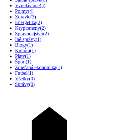
Vzdelávanie
(5)
Pojmy
(4)
Zdravie
(3)
Energetika
(2)
Kryptomeny
(2)
Spravodajstvo
(2)
Iné správy
(1)
Blogy
(1)
Kultúra
(1)
Platy
(1)
Šport
(1)
Zdieľaná ekonomika
(1)
Futbal
(1)
Všetky
(0)
Správy
(0)