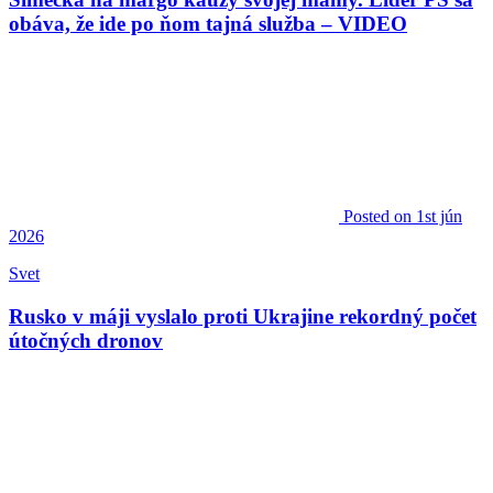
obáva, že ide po ňom tajná služba – VIDEO
Posted
on 1st jún
2026
Svet
Rusko v máji vyslalo proti Ukrajine rekordný počet
útočných dronov