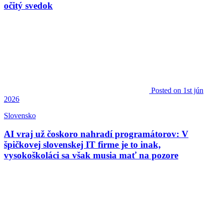
očitý svedok
Posted
on 1st jún
2026
Slovensko
AI vraj už čoskoro nahradí programátorov: V
špičkovej slovenskej IT firme je to inak,
vysokoškoláci sa však musia mať na pozore