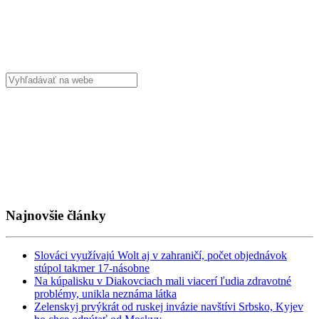
Najnovšie články
Slováci využívajú Wolt aj v zahraničí, počet objednávok
stúpol takmer 17-násobne
Na kúpalisku v Diakovciach mali viacerí ľudia zdravotné
problémy, unikla neznáma látka
Zelenskyj prvýkrát od ruskej invázie navštívi Srbsko, Kyjev