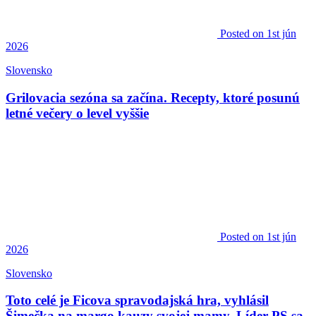
Posted
on 1st jún
2026
Slovensko
Grilovacia sezóna sa začína. Recepty, ktoré posunú
letné večery o level vyššie
Posted
on 1st jún
2026
Slovensko
Toto celé je Ficova spravodajská hra, vyhlásil
Šimečka na margo kauzy svojej mamy. Líder PS sa