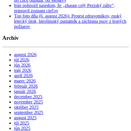
ho chce odpútať od Moskvy
Irán pohrozil susedom, že „zhasne celý Perzský záliv“,
pripravil zoznam cieľov
Top foto dňa (6. august 2026): Protest zdravotníkov, ruský
letecký útok, hirošimský pamätník a záchrana psov z lesných
požiarov
Archív
august 2026
júl 2026
jún 2026
máj 2026
apríl 2026
marec 2026
február 2026
január 2026
december 2025
november 2025
október 2025
september 2025
august 2025
júl 2025
jún 2025