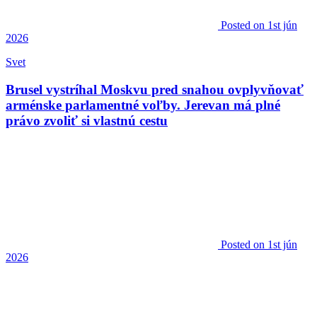
Posted
on 1st jún
2026
Svet
Brusel vystríhal Moskvu pred snahou ovplyvňovať
arménske parlamentné voľby. Jerevan má plné
právo zvoliť si vlastnú cestu
Posted
on 1st jún
2026