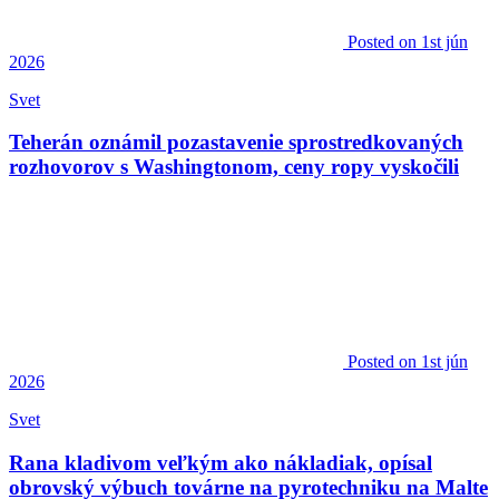
Posted
on 1st jún
2026
Svet
Teherán oznámil pozastavenie sprostredkovaných
rozhovorov s Washingtonom, ceny ropy vyskočili
Posted
on 1st jún
2026
Svet
Rana kladivom veľkým ako nákladiak, opísal
obrovský výbuch továrne na pyrotechniku na Malte