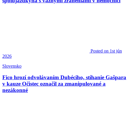
spolujazdkyňa s vážnymi zraneniami v nemocnici
Posted
on 1st jún
2026
Slovensko
Fico hrozí odvolávaním Dubéciho, stíhanie Gašpara
v kauze Očistec označil za zmanipulované a
nezákonné