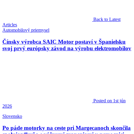
Back to Latest
Articles
Automobilový priemysel
Čínsky výrobca SAIC Motor postaví v Španielsku
svoj prvý európsky závod na výrobu elektromobilov
Posted
on 1st jún
2026
Slovensko
Po páde motorky na ceste pri Margecanoch skončila