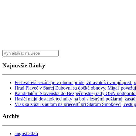
Najnovšie články
Festivalová sezóna je v plnom prúde, zdravotníci varujú pred 
Hrad Plaveč v Starej Ľubovni sa dočká obnovy, Migaľ považuj
Kandidatúru Slovenska do Bezpečnostnej rady OSN podporilo 1
Hasiči majú dostatok techniky na boj s lesnými požiarmi, zásad
Vlak sa zrazil s autom na priecestí pri Starom Smokovci, cestujú
Archív
august 2026