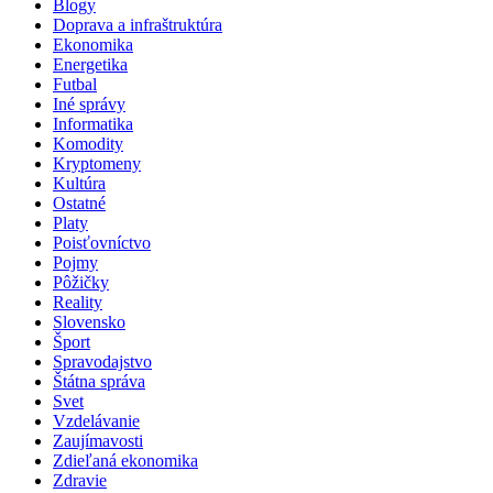
Blogy
Doprava a infraštruktúra
Ekonomika
Energetika
Futbal
Iné správy
Informatika
Komodity
Kryptomeny
Kultúra
Ostatné
Platy
Poisťovníctvo
Pojmy
Pôžičky
Reality
Slovensko
Šport
Spravodajstvo
Štátna správa
Svet
Vzdelávanie
Zaujímavosti
Zdieľaná ekonomika
Zdravie