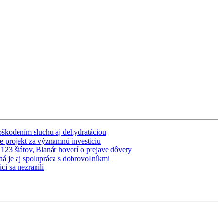
poškodením sluchu aj dehydratáciou
e projekt za významnú investíciu
23 štátov, Blanár hovorí o prejave dôvery
ná je aj spolupráca s dobrovoľníkmi
ci sa nezranili