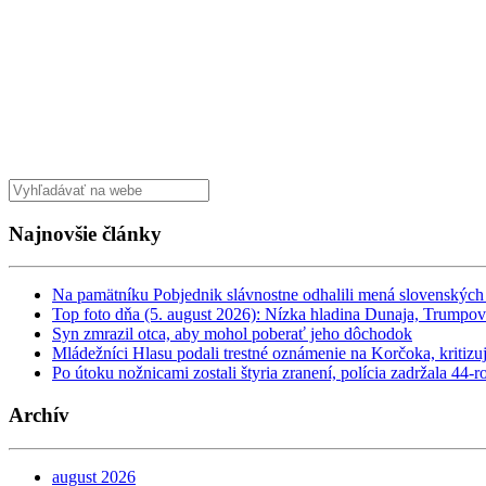
Najnovšie články
Na pamätníku Pobjednik slávnostne odhalili mená slovenskýc
Top foto dňa (5. august 2026): Nízka hladina Dunaja, Trumpov 
Syn zmrazil otca, aby mohol poberať jeho dôchodok
Mládežníci Hlasu podali trestné oznámenie na Korčoka, kriti
Po útoku nožnicami zostali štyria zranení, polícia zadržala 4
Archív
august 2026