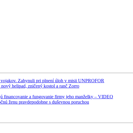
h vojakov. Zahynuli pri plnení úloh v misii UNPROFOR
nový helipad, zničený kostol a ranč Zorro
zujú financovanie a fungovanie firmy jeho manželky – VIDEO
4-ročnú ženu pravdepodobne s duševnou poruchou