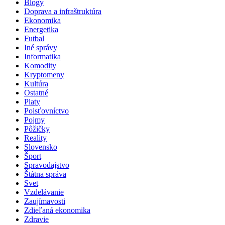
Blogy
Doprava a infraštruktúra
Ekonomika
Energetika
Futbal
Iné správy
Informatika
Komodity
Kryptomeny
Kultúra
Ostatné
Platy
Poisťovníctvo
Pojmy
Pôžičky
Reality
Slovensko
Šport
Spravodajstvo
Štátna správa
Svet
Vzdelávanie
Zaujímavosti
Zdieľaná ekonomika
Zdravie