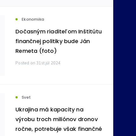
votníctvo
Komodity
(236)
(212)
Ekonomika
Dočasným riaditeľom Inštitútu
ovníctvo
Bankovníctvo
finančnej politiky bude Ján
(105)
(89)
Remeta (foto)
ímavosti
Reality
(24)
(16)
Posted
on 31st júl 2024
tné
Pôžičky
(11)
(9)
Svet
na správa
Vzdelávanie
(6)
(5)
Ukrajina má kapacity na
výrobu troch miliónov dronov
ročne, potrebuje však finančné
y
Zdravie
(4)
(3)