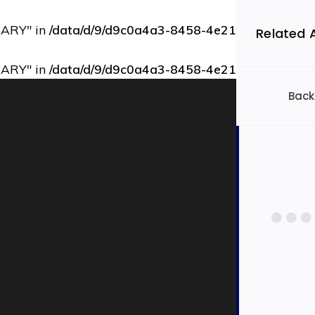
RARY" in
/data/d/9/d9c0a4a3-8458-4e21-bbce-73b9d
Related 
RARY" in
/data/d/9/d9c0a4a3-8458-4e21-bbce-73b9d
Back
Filtrovať 
Slov
Ekon
Auto
Dopra