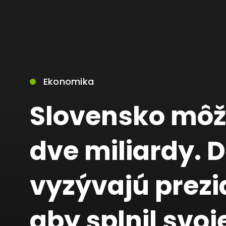
Ekonomika
Slovensko môže
dve miliardy. 
vyzývajú prezi
aby splnil svoj