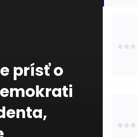
Zdra
Poisť
 prísť o
Zauj
Demokrati
Osta
denta,
Štát
e
Pojm