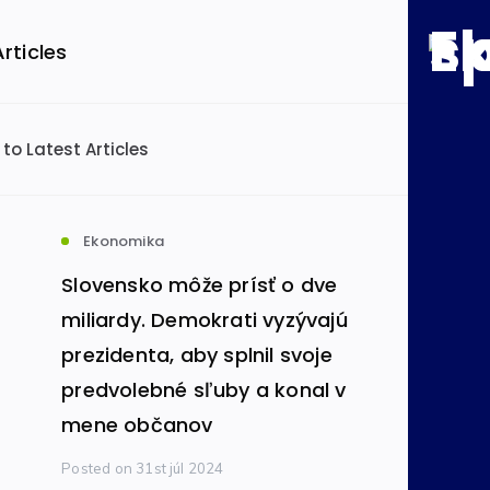
057280b/economics.sk/web/wp-config.php
on line
71
Articles
057280b/economics.sk/web/wp-config.php
on line
72
 to Latest Articles
podľa kategórie
ensko
Svet
(49148)
(26445)
Ekonomika
Slovensko môže prísť o dve
omika
Informatika
(8606)
(480)
miliardy. Demokrati vyzývajú
prezidenta, aby splnil svoje
predvolebné sľuby a konal v
mobilový priemysel
(434)
mene občanov
Posted
on 31st júl 2024
va a infraštruktúra
(326)