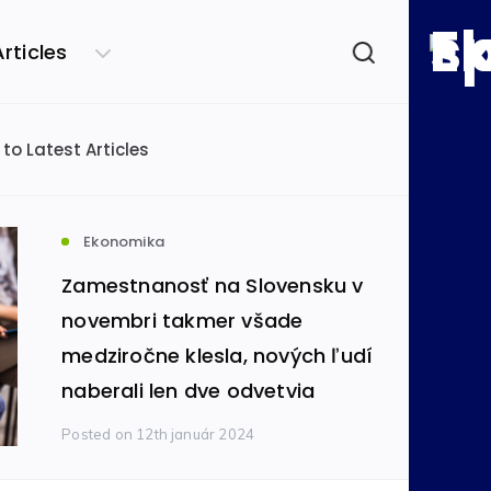
057280b/economics.sk/web/wp-config.php
on line
71
Articles
057280b/economics.sk/web/wp-config.php
on line
72
 to Latest Articles
podľa kategórie
ensko
Svet
(49145)
(26444)
Ekonomika
Zamestnanosť na Slovensku v
omika
Informatika
(8606)
(480)
novembri takmer všade
medziročne klesla, nových ľudí
naberali len dve odvetvia
mobilový priemysel
(434)
Posted
on 12th január 2024
va a infraštruktúra
(326)