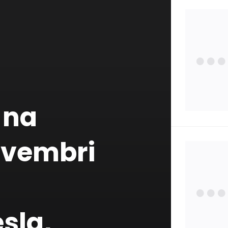
Zdra
Poisť
 na
Zauj
ovembri
Osta
Štát
sla,
Pojm