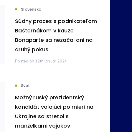
Slovensko
votníctvo
Komodity
(236)
(212)
Súdny proces s podnikateľom
Bašternákom v kauze
ovníctvo
Bankovníctvo
Bonaparte sa nezačal ani na
(105)
(89)
druhý pokus
ímavosti
Reality
(24)
(16)
Posted
on 12th január 2024
tné
Pôžičky
(11)
(9)
Svet
Možný ruský prezidentský
na správa
Vzdelávanie
(6)
(5)
kandidát volajúci po mieri na
Ukrajine sa stretol s
y
manželkami vojakov
Zdravie
(4)
(3)