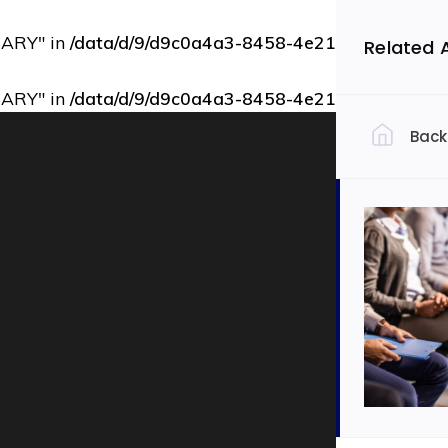
RARY" in
/data/d/9/d9c0a4a3-8458-4e21-bbce-73b9d
Related 
RARY" in
/data/d/9/d9c0a4a3-8458-4e21-bbce-73b9d
Back
Filtrovať 
Slov
Ekon
Auto
Dopra