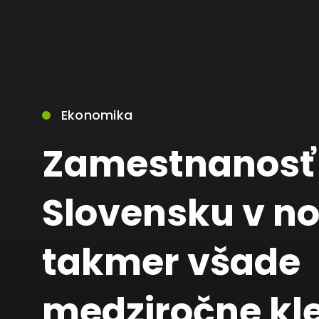
Ekonomika
Zamestnanosť
Slovensku v n
takmer všade
medziročne kle