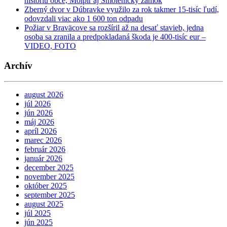
históriu obce, Molpír aj Smolenický zámok
Zberný dvor v Dúbravke využilo za rok takmer 15-tisíc ľudí,
odovzdali viac ako 1 600 ton odpadu
Požiar v Braväcove sa rozšíril až na desať stavieb, jedna
osoba sa zranila a predpokladaná škoda je 400-tisíc eur –
VIDEO, FOTO
Archív
august 2026
júl 2026
jún 2026
máj 2026
apríl 2026
marec 2026
február 2026
január 2026
december 2025
november 2025
október 2025
september 2025
august 2025
júl 2025
jún 2025