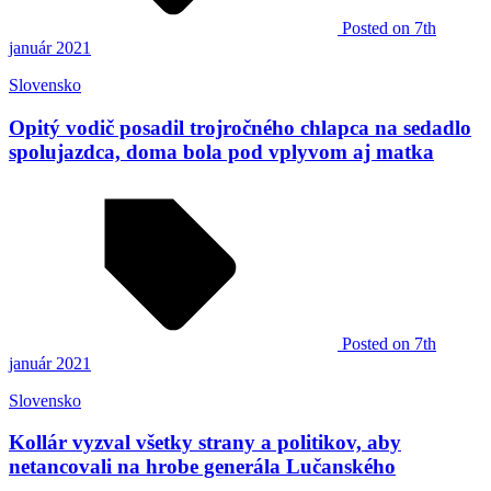
Posted
on 7th
január 2021
Slovensko
Opitý vodič posadil trojročného chlapca na sedadlo
spolujazdca, doma bola pod vplyvom aj matka
Posted
on 7th
január 2021
Slovensko
Kollár vyzval všetky strany a politikov, aby
netancovali na hrobe generála Lučanského