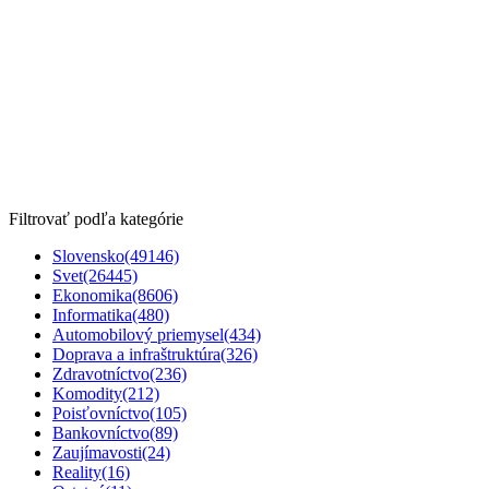
Filtrovať podľa kategórie
Slovensko
(49146)
Svet
(26445)
Ekonomika
(8606)
Informatika
(480)
Automobilový priemysel
(434)
Doprava a infraštruktúra
(326)
Zdravotníctvo
(236)
Komodity
(212)
Poisťovníctvo
(105)
Bankovníctvo
(89)
Zaujímavosti
(24)
Reality
(16)