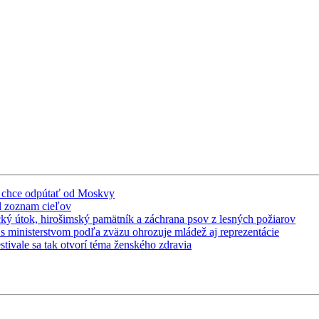
ho chce odpútať od Moskvy
il zoznam cieľov
ecký útok, hirošimský pamätník a záchrana psov z lesných požiarov
 s ministerstvom podľa zväzu ohrozuje mládež aj reprezentácie
tivale sa tak otvorí téma ženského zdravia