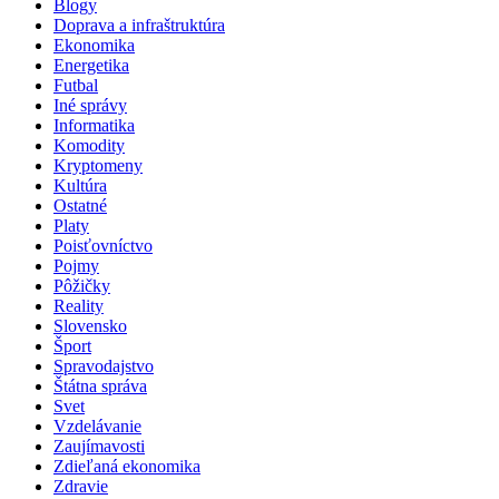
Blogy
Doprava a infraštruktúra
Ekonomika
Energetika
Futbal
Iné správy
Informatika
Komodity
Kryptomeny
Kultúra
Ostatné
Platy
Poisťovníctvo
Pojmy
Pôžičky
Reality
Slovensko
Šport
Spravodajstvo
Štátna správa
Svet
Vzdelávanie
Zaujímavosti
Zdieľaná ekonomika
Zdravie