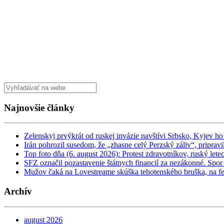
Najnovšie články
Zelenskyj prvýkrát od ruskej invázie navštívi Srbsko, Kyjev 
Irán pohrozil susedom, že „zhasne celý Perzský záliv“, priprav
Top foto dňa (6. august 2026): Protest zdravotníkov, ruský let
SFZ označil pozastavenie štátnych financií za nezákonné. Spor
Mužov čaká na Lovestreame skúška tehotenského bruška, na fes
Archív
august 2026