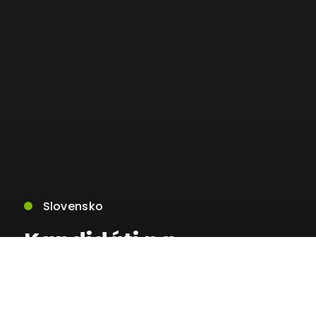
Slovensko
Kandidáti na
ústavných sudcov
Babják a Šorl sú podľa