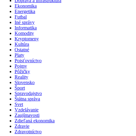
Doprava a infraštruktúra
Ekonomika
Energetika
Futbal
Iné správy
Informatika
Komodity
Kryptomeny
Kultúra
Ostatné
Platy
Poisťovníctvo
Pojmy
Pôžičky
Reality
Slovensko
Šport
Spravodajstvo
Štátna správa
Svet
Vzdelávanie
Zaujímavosti
Zdieľaná ekonomika
Zdravie
Zdravotníctvo