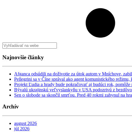
Najnovšie články
Afganca odsúdili na doživotie za útok autom v Mníchove, zabi
Pellegrini sa v Číne správal ako agent komunistického režimu,
Projekt Ľudia a hrady bude pokračovať aj budúci rok, pomôž
Bývalú ukrajinskú veľvyslankyňu v USA podozrivú z bezdôvod
Sen o slobode sa skončil smrťou. Pred 40 rokmi zahynul na hra
Archív
august 2026
júl 2026