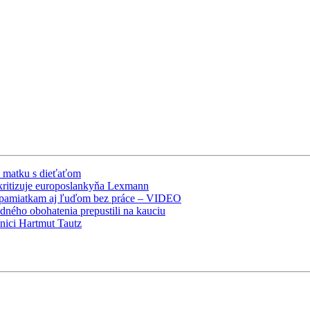
l matku s dieťaťom
 kritizuje europoslankyňa Lexmann
e pamiatkam aj ľuďom bez práce – VIDEO
ného obohatenia prepustili na kauciu
nici Hartmut Tautz