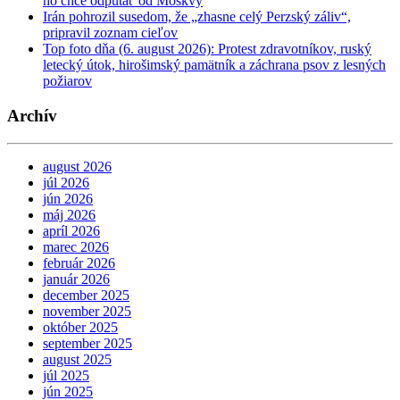
ho chce odpútať od Moskvy
Irán pohrozil susedom, že „zhasne celý Perzský záliv“,
pripravil zoznam cieľov
Top foto dňa (6. august 2026): Protest zdravotníkov, ruský
letecký útok, hirošimský pamätník a záchrana psov z lesných
požiarov
Archív
august 2026
júl 2026
jún 2026
máj 2026
apríl 2026
marec 2026
február 2026
január 2026
december 2025
november 2025
október 2025
september 2025
august 2025
júl 2025
jún 2025