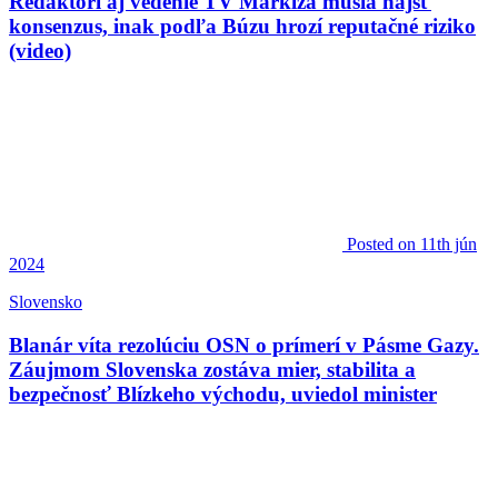
Redaktori aj vedenie TV Markíza musia nájsť
konsenzus, inak podľa Búzu hrozí reputačné riziko
(video)
Posted
on 11th jún
2024
Slovensko
Blanár víta rezolúciu OSN o prímerí v Pásme Gazy.
Záujmom Slovenska zostáva mier, stabilita a
bezpečnosť Blízkeho východu, uviedol minister