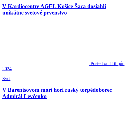
V Kardiocentre AGEL Košice-Šaca dosiahli
unikátne svetové prvenstvo
Posted
on 11th jún
2024
Svet
V Barentsovom mori horí ruský torpédoborec
Admirál Levčenko