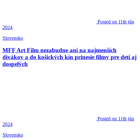
Posted
on 11th jún
2024
Slovensko
MFF Art Film nezabudne ani na najmenších
divákov a do košických kín prinesie filmy pre deti aj
dospelých
Posted
on 11th jún
2024
Slovensko