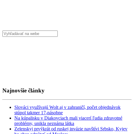
Najnovšie články
Slováci využívajú Wolt aj v zahraničí, počet objednávok
stúpol takmer 17-násobne
Na kúpalisku v Diakovciach mali viacerí ľudia zdravotné
problémy, unikla neznáma látka
Zelenskyj prvýkrát od ruskej invázie navštívi Srbsko, Kyjev