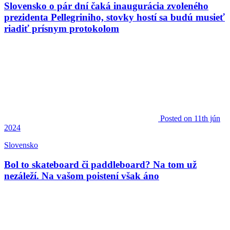
Slovensko o pár dní čaká inaugurácia zvoleného
prezidenta Pellegriniho, stovky hostí sa budú musieť
riadiť prísnym protokolom
Posted
on 11th jún
2024
Slovensko
Bol to skateboard či paddleboard? Na tom už
nezáleží. Na vašom poistení však áno