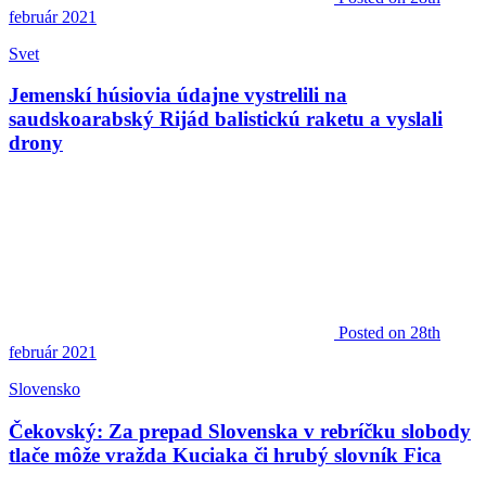
február 2021
Svet
Jemenskí húsiovia údajne vystrelili na
saudskoarabský Rijád balistickú raketu a vyslali
drony
Posted
on 28th
február 2021
Slovensko
Čekovský: Za prepad Slovenska v rebríčku slobody
tlače môže vražda Kuciaka či hrubý slovník Fica