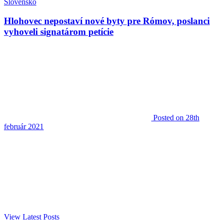
Slovensko
Hlohovec nepostaví nové byty pre Rómov, poslanci
vyhoveli signatárom petície
Posted
on 28th
február 2021
View Latest Posts