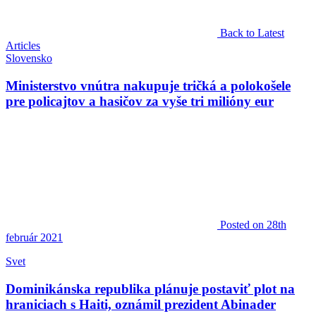
Back to Latest
Articles
Slovensko
Ministerstvo vnútra nakupuje tričká a polokošele
pre policajtov a hasičov za vyše tri milióny eur
Posted
on 28th
február 2021
Svet
Dominikánska republika plánuje postaviť plot na
hraniciach s Haiti, oznámil prezident Abinader