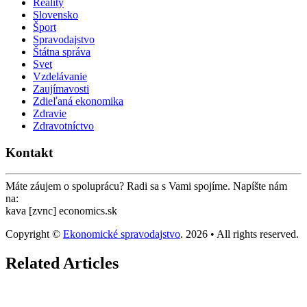
Reality
Slovensko
Šport
Spravodajstvo
Štátna správa
Svet
Vzdelávanie
Zaujímavosti
Zdieľaná ekonomika
Zdravie
Zdravotníctvo
Kontakt
Máte záujem o spoluprácu? Radi sa s Vami spojíme. Napíšte nám
na:
kava [zvnc] economics.sk
Copyright ©
Ekonomické spravodajstvo
. 2026 • All rights reserved.
Related Articles