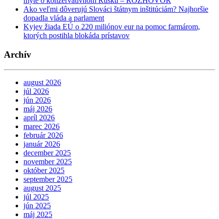
mýte o konzervatívnom Rusku – ROZHOVOR
Ako veľmi dôverujú Slováci štátnym inštitúciám? Najhoršie
dopadla vláda a parlament
Kyjev žiada EÚ o 220 miliónov eur na pomoc farmárom,
ktorých postihla blokáda prístavov
Archív
august 2026
júl 2026
jún 2026
máj 2026
apríl 2026
marec 2026
február 2026
január 2026
december 2025
november 2025
október 2025
september 2025
august 2025
júl 2025
jún 2025
máj 2025