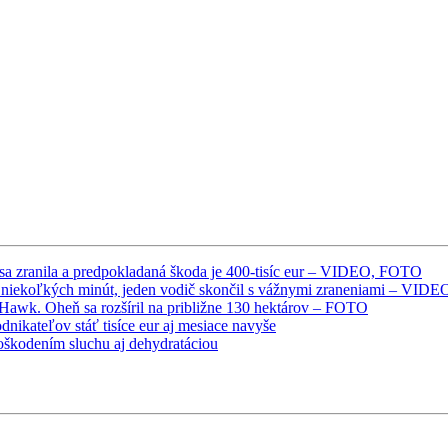
ba sa zranila a predpokladaná škoda je 400-tisíc eur – VIDEO, FOTO
 niekoľkých minút, jeden vodič skončil s vážnymi zraneniami – VIDE
ck Hawk. Oheň sa rozšíril na približne 130 hektárov – FOTO
nikateľov stáť tisíce eur aj mesiace navyše
poškodením sluchu aj dehydratáciou