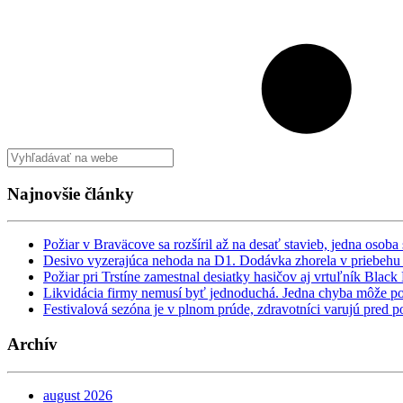
Najnovšie články
Požiar v Braväcove sa rozšíril až na desať stavieb, jedna oso
Desivo vyzerajúca nehoda na D1. Dodávka zhorela v priebehu
Požiar pri Trstíne zamestnal desiatky hasičov aj vrtuľník Bla
Likvidácia firmy nemusí byť jednoduchá. Jedna chyba môže pod
Festivalová sezóna je v plnom prúde, zdravotníci varujú pred 
Archív
august 2026