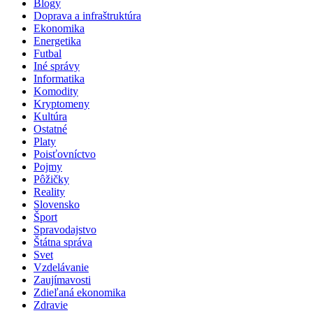
Blogy
Doprava a infraštruktúra
Ekonomika
Energetika
Futbal
Iné správy
Informatika
Komodity
Kryptomeny
Kultúra
Ostatné
Platy
Poisťovníctvo
Pojmy
Pôžičky
Reality
Slovensko
Šport
Spravodajstvo
Štátna správa
Svet
Vzdelávanie
Zaujímavosti
Zdieľaná ekonomika
Zdravie