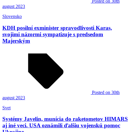
Posted
on 30th
august 2023
Slovensko
KDH posilní exminister spravodlivosti Karas,
svojimi názormi sympatizuje s predsedom
Majerským
Posted
on 30th
august 2023
Svet
Systémy Javelin, munícia do raketometov HIMARS
aj iné veci. USA oznámili ďalšiu vojenskú pomoc
Ukrajine