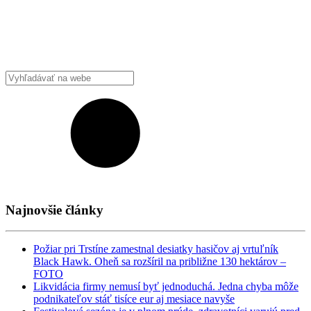
Najnovšie články
Požiar pri Trstíne zamestnal desiatky hasičov aj vrtuľník
Black Hawk. Oheň sa rozšíril na približne 130 hektárov –
FOTO
Likvidácia firmy nemusí byť jednoduchá. Jedna chyba môže
podnikateľov stáť tisíce eur aj mesiace navyše