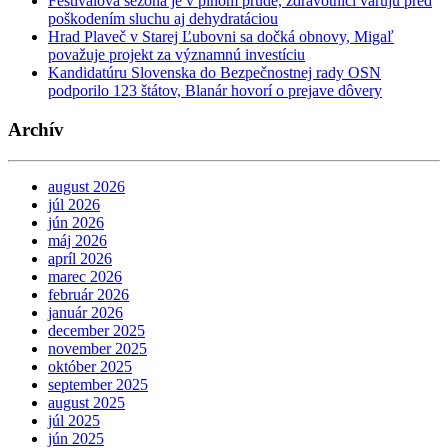
Festivalová sezóna je v plnom prúde, zdravotníci varujú pred
poškodením sluchu aj dehydratáciou
Hrad Plaveč v Starej Ľubovni sa dočká obnovy, Migaľ
považuje projekt za významnú investíciu
Kandidatúru Slovenska do Bezpečnostnej rady OSN
podporilo 123 štátov, Blanár hovorí o prejave dôvery
Archív
august 2026
júl 2026
jún 2026
máj 2026
apríl 2026
marec 2026
február 2026
január 2026
december 2025
november 2025
október 2025
september 2025
august 2025
júl 2025
jún 2025