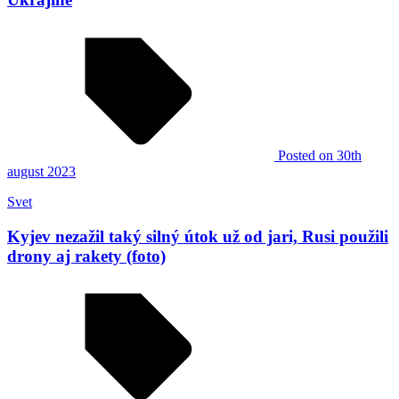
Posted
on 30th
august 2023
Svet
Kyjev nezažil taký silný útok už od jari, Rusi použili
drony aj rakety (foto)