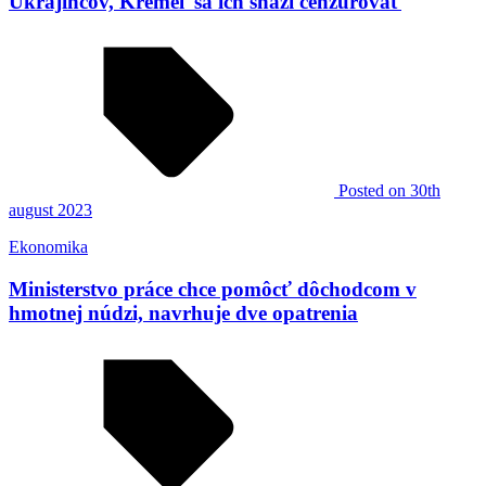
Ukrajincov, Kremeľ sa ich snaží cenzurovať
Posted
on 30th
august 2023
Ekonomika
Ministerstvo práce chce pomôcť dôchodcom v
hmotnej núdzi, navrhuje dve opatrenia