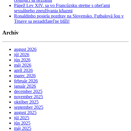
cestujúci sa nezranili
Pápež Lev XIV. sa vo Francúzsku stretne s obeťami
sexuálneho zneužívania kňazmi
Ronaldinho posiela pozdrav na Slovensko. Futbalová šou v
Trnave sa nezadržateľne blíži!
Archív
august 2026
júl 2026
jún 2026
máj 2026
apríl 2026
marec 2026
február 2026
január 2026
december 2025
november 2025
október 2025
september 2025
august 2025
júl 2025
jún 2025
máj 2025