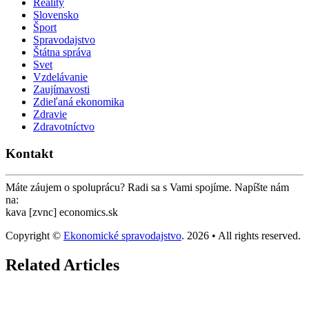
Reality
Slovensko
Šport
Spravodajstvo
Štátna správa
Svet
Vzdelávanie
Zaujímavosti
Zdieľaná ekonomika
Zdravie
Zdravotníctvo
Kontakt
Máte záujem o spoluprácu? Radi sa s Vami spojíme. Napíšte nám
na:
kava [zvnc] economics.sk
Copyright ©
Ekonomické spravodajstvo
. 2026 • All rights reserved.
Related Articles