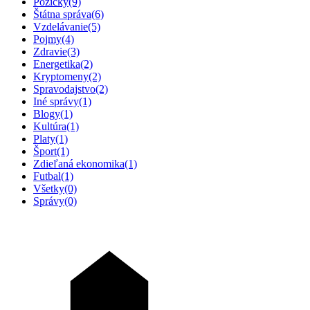
Pôžičky
(9)
Štátna správa
(6)
Vzdelávanie
(5)
Pojmy
(4)
Zdravie
(3)
Energetika
(2)
Kryptomeny
(2)
Spravodajstvo
(2)
Iné správy
(1)
Blogy
(1)
Kultúra
(1)
Platy
(1)
Šport
(1)
Zdieľaná ekonomika
(1)
Futbal
(1)
Všetky
(0)
Správy
(0)