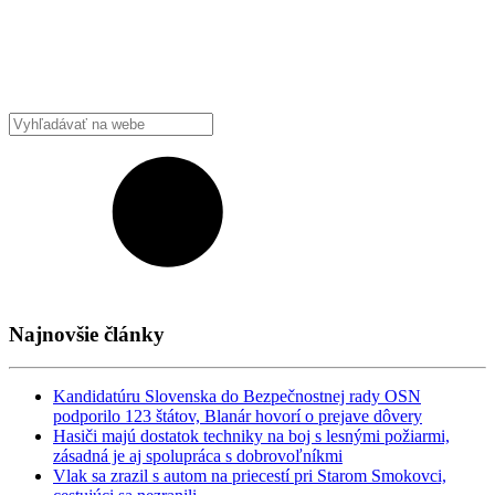
Najnovšie články
Kandidatúru Slovenska do Bezpečnostnej rady OSN
podporilo 123 štátov, Blanár hovorí o prejave dôvery
Hasiči majú dostatok techniky na boj s lesnými požiarmi,
zásadná je aj spolupráca s dobrovoľníkmi
Vlak sa zrazil s autom na priecestí pri Starom Smokovci,