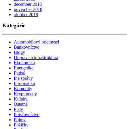
december 2018
november 2018
október 2018
Kategórie
Automobilový priemysel
Bankovníctvo
Blogy
Doprava a infraštruktúra
Ekonomika
Energetika
Futbal
Iné správy
Informatika
Komodity
Kryptomeny
Kultúra
Ostatné
Platy
Poisťovníctvo
Pojmy
Pôžičky