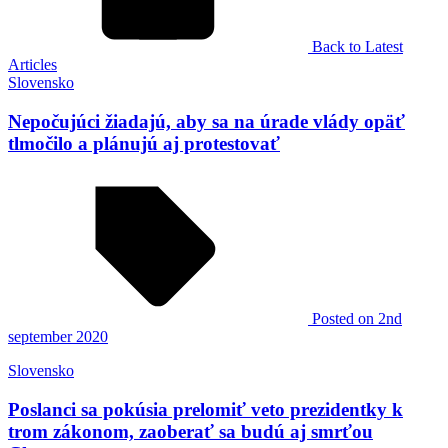
Back to Latest
Articles
Slovensko
Nepočujúci žiadajú, aby sa na úrade vlády opäť
tlmočilo a plánujú aj protestovať
Posted
on 2nd
september 2020
Slovensko
Poslanci sa pokúsia prelomiť veto prezidentky k
trom zákonom, zaoberať sa budú aj smrťou