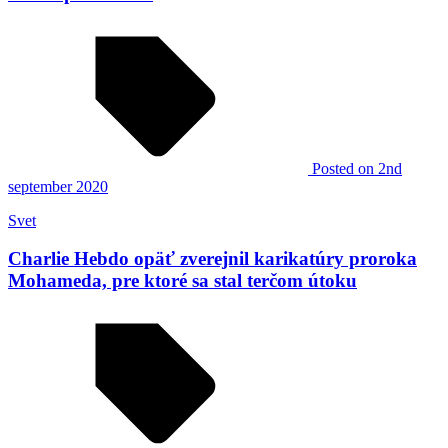
Posted
on 2nd
september 2020
Svet
Charlie Hebdo opäť zverejnil karikatúry proroka
Mohameda, pre ktoré sa stal terčom útoku