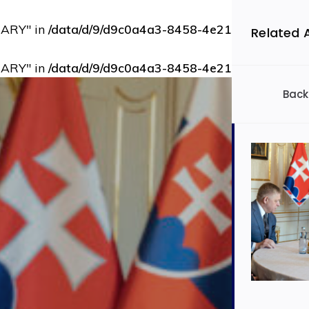
RARY" in
/data/d/9/d9c0a4a3-8458-4e21-bbce-73b9d
Related 
RARY" in
/data/d/9/d9c0a4a3-8458-4e21-bbce-73b9d
Back
Filtrovať 
Slov
Ekon
Auto
Dopra