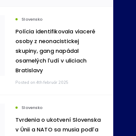
votníctvo
Komodity
(236)
(212)
Slovensko
Polícia identifikovala viaceré
ovníctvo
Bankovníctvo
osoby z neonacistickej
(105)
(89)
skupiny, gang napádal
osamelých ľudí v uliciach
ímavosti
Reality
(24)
(16)
Bratislavy
Posted
on 4th február 2025
tné
Pôžičky
(11)
(9)
na správa
Vzdelávanie
(6)
(5)
Slovensko
Tvrdenia o ukotvení Slovenska
y
v Únii a NATO sa musia podľa
Zdravie
(4)
(3)