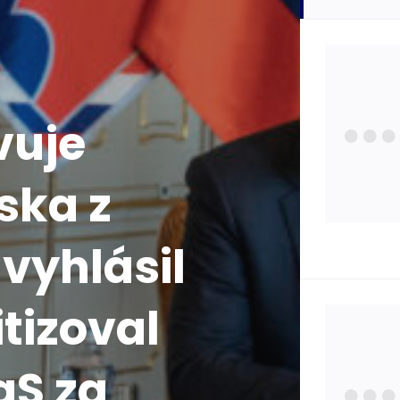
Zdra
Poisť
vuje
ska z
Zauj
 vyhlásil
Osta
itizoval
Štát
aS za
Pojm