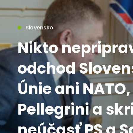
Slovensko
Nikto nepripra
odchod Sloven
Únie ani NATO,
Pellegrini a skr
neúčasť PS a S