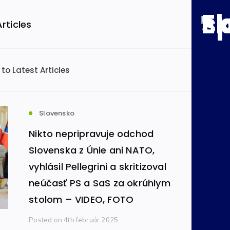
057280b/economics.sk/web/wp-config.php
on line
71
Articles
057280b/economics.sk/web/wp-config.php
on line
72
 to Latest Articles
podľa kategórie
ensko
Svet
(49120)
(26428)
Slovensko
Nikto nepripravuje odchod
omika
Informatika
(8605)
(480)
Slovenska z Únie ani NATO,
vyhlásil Pellegrini a skritizoval
neúčasť PS a SaS za okrúhlym
mobilový priemysel
(434)
stolom – VIDEO, FOTO
Posted
on 4th február 2025
va a infraštruktúra
(326)