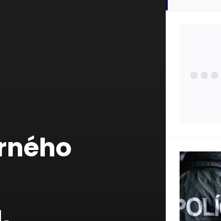
Zdra
Poisť
a
Zauj
rného
Osta
Štát
,
Pojm