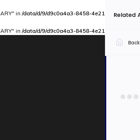
RARY" in
/data/d/9/d9c0a4a3-8458-4e21-bbce-73b9d
Related 
RARY" in
/data/d/9/d9c0a4a3-8458-4e21-bbce-73b9d
Back
Filtrovať 
Slov
Ekon
Auto
Dopra