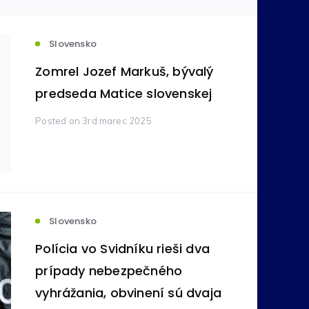
votníctvo
Komodity
(236)
(212)
Slovensko
Zomrel Jozef Markuš, bývalý
ovníctvo
Bankovníctvo
predseda Matice slovenskej
(105)
(89)
Posted
on 3rd marec 2025
ímavosti
Reality
(24)
(16)
tné
Pôžičky
(11)
(9)
Slovensko
na správa
Vzdelávanie
(6)
(5)
Polícia vo Svidníku rieši dva
prípady nebezpečného
vyhrážania, obvinení sú dvaja
y
Zdravie
(4)
(3)