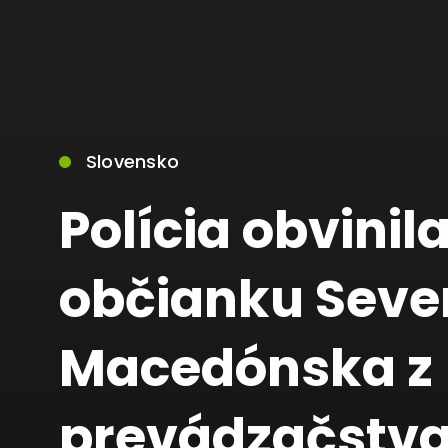
Slovensko
Polícia obvinil
občianku Seve
Macedónska z
prevádzačstva