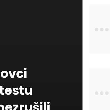
Zdra
Poisť
Zauj
hovci
Osta
testu
Štát
ezrušili
Pojm