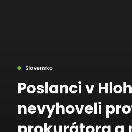
Slovensko
Poslanci v Hlo
nevyhoveli pro
prokurátora a n