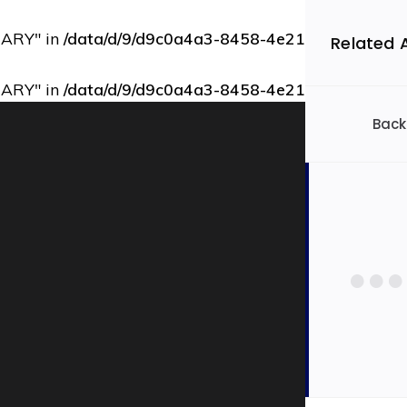
RARY" in
/data/d/9/d9c0a4a3-8458-4e21-bbce-73b9d
Related 
RARY" in
/data/d/9/d9c0a4a3-8458-4e21-bbce-73b9d
Back
Filtrovať 
Slov
Ekon
Auto
Dopra