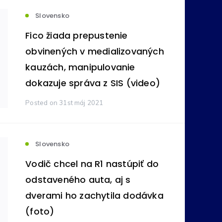
Slovensko
votníctvo
Komodity
(236)
(212)
Fico žiada prepustenie
obvinených v medializovaných
ovníctvo
Bankovníctvo
kauzách, manipulovanie
(105)
(89)
dokazuje správa z SIS (video)
ímavosti
Reality
(24)
(16)
Posted
on 31st máj 2021
tné
Pôžičky
(11)
(9)
Slovensko
Vodič chcel na R1 nastúpiť do
na správa
Vzdelávanie
(6)
(5)
odstaveného auta, aj s
dverami ho zachytila dodávka
y
(foto)
Zdravie
(4)
(3)