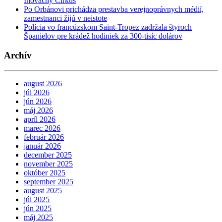
Inovačný Cirkus
Po Orbánovi prichádza prestavba verejnoprávnych médií,
zamestnanci žijú v neistote
Polícia vo francúzskom Saint-Tropez zadržala štyroch
Španielov pre krádež hodiniek za 300-tisíc dolárov
Archív
august 2026
júl 2026
jún 2026
máj 2026
apríl 2026
marec 2026
február 2026
január 2026
december 2025
november 2025
október 2025
september 2025
august 2025
júl 2025
jún 2025
máj 2025