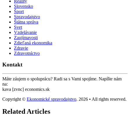
Reality
Slovensko
Šport
Spravodajstvo
Štátna správa
Svet
Vzdelávanie
Zaujímavosti
Zdieľaná ekonomika
Zdravie
Zdravotníctvo
Kontakt
Máte záujem o spoluprácu? Radi sa s Vami spojíme. Napíšte nám
na:
kava [zvnc] economics.sk
Copyright ©
Ekonomické spravodajstvo
. 2026 • All rights reserved.
Related Articles