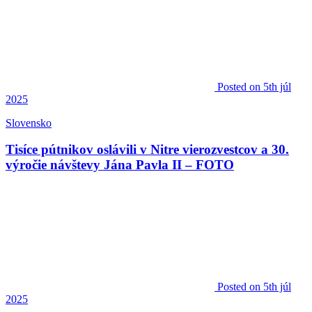
Posted
on 5th júl
2025
Slovensko
Tisíce pútnikov oslávili v Nitre vierozvestcov a 30.
výročie návštevy Jána Pavla II – FOTO
Posted
on 5th júl
2025