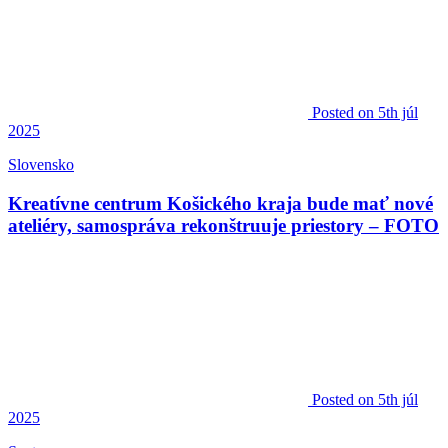
Posted
on 5th júl
2025
Slovensko
Kreatívne centrum Košického kraja bude mať nové
ateliéry, samospráva rekonštruuje priestory – FOTO
Posted
on 5th júl
2025