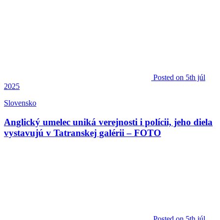
Posted
on 5th júl
2025
Slovensko
Anglický umelec uniká verejnosti i polícii, jeho diela
vystavujú v Tatranskej galérii – FOTO
Posted
on 5th júl