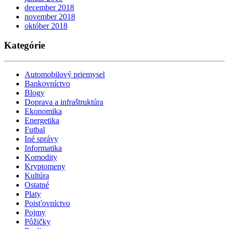
december 2018
november 2018
október 2018
Kategórie
Automobilový priemysel
Bankovníctvo
Blogy
Doprava a infraštruktúra
Ekonomika
Energetika
Futbal
Iné správy
Informatika
Komodity
Kryptomeny
Kultúra
Ostatné
Platy
Poisťovníctvo
Pojmy
Pôžičky