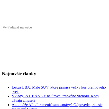
Najnovšie články
Lexus LBX: Malé SUV, ktoré prináša veľký kus prémiového
sveta
Vklady J&T BANKY na úrovni trhového vrcholu. Kedy
dávajú zmysel?
Ako môže AI odbremeniť samosprávy? Odpovede prinesie