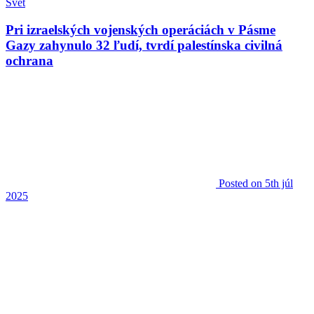
Svet
Pri izraelských vojenských operáciách v Pásme
Gazy zahynulo 32 ľudí, tvrdí palestínska civilná
ochrana
Posted
on 5th júl
2025