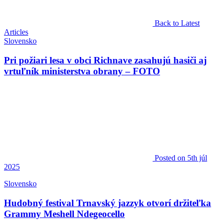
Back to Latest
Articles
Slovensko
Pri požiari lesa v obci Richnave zasahujú hasiči aj
vrtuľník ministerstva obrany – FOTO
Posted
on 5th júl
2025
Slovensko
Hudobný festival Trnavský jazzyk otvorí držiteľka
Grammy Meshell Ndegeocello