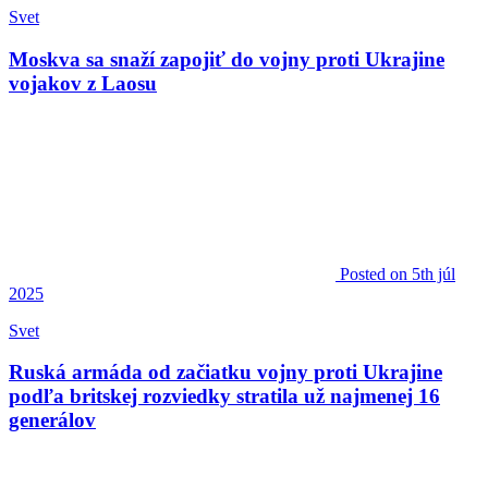
Svet
Moskva sa snaží zapojiť do vojny proti Ukrajine
vojakov z Laosu
Posted
on 5th júl
2025
Svet
Ruská armáda od začiatku vojny proti Ukrajine
podľa britskej rozviedky stratila už najmenej 16
generálov