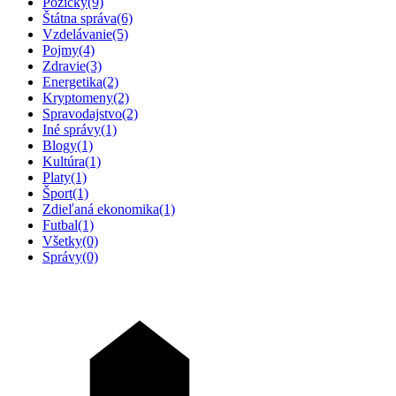
Pôžičky
(9)
Štátna správa
(6)
Vzdelávanie
(5)
Pojmy
(4)
Zdravie
(3)
Energetika
(2)
Kryptomeny
(2)
Spravodajstvo
(2)
Iné správy
(1)
Blogy
(1)
Kultúra
(1)
Platy
(1)
Šport
(1)
Zdieľaná ekonomika
(1)
Futbal
(1)
Všetky
(0)
Správy
(0)