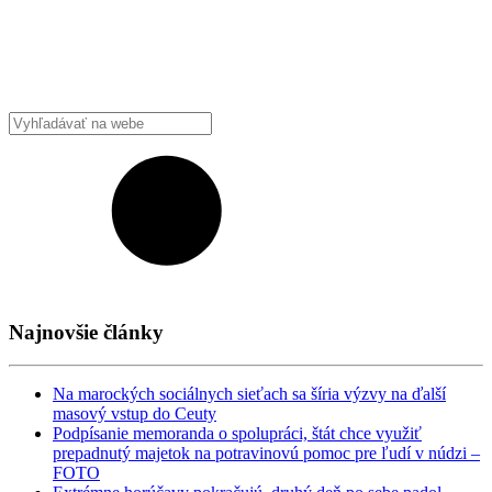
Najnovšie články
Na marockých sociálnych sieťach sa šíria výzvy na ďalší
masový vstup do Ceuty
Podpísanie memoranda o spolupráci, štát chce využiť
prepadnutý majetok na potravinovú pomoc pre ľudí v núdzi –
FOTO