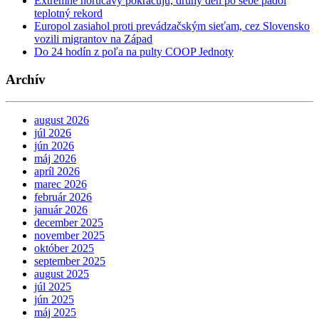
Extrémne horúčavy pokračujú, druhý deň po sebe padol
teplotný rekord
Europol zasiahol proti prevádzačským sieťam, cez Slovensko
vozili migrantov na Západ
Do 24 hodín z poľa na pulty COOP Jednoty
Archív
august 2026
júl 2026
jún 2026
máj 2026
apríl 2026
marec 2026
február 2026
január 2026
december 2025
november 2025
október 2025
september 2025
august 2025
júl 2025
jún 2025
máj 2025