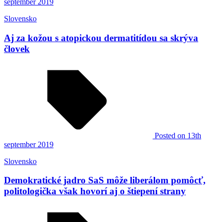
september 2019
Slovensko
Aj za kožou s atopickou dermatitídou sa skrýva
človek
Posted
on 13th
september 2019
Slovensko
Demokratické jadro SaS môže liberálom pomôcť,
politologička však hovorí aj o štiepení strany