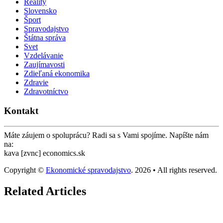
Reality
Slovensko
Šport
Spravodajstvo
Štátna správa
Svet
Vzdelávanie
Zaujímavosti
Zdieľaná ekonomika
Zdravie
Zdravotníctvo
Kontakt
Máte záujem o spoluprácu? Radi sa s Vami spojíme. Napíšte nám
na:
kava [zvnc] economics.sk
Copyright ©
Ekonomické spravodajstvo
. 2026 • All rights reserved.
Related Articles