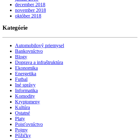
december 2018
november 2018
október 2018
Kategórie
Automobilový priemysel
Bankovníctvo
Blogy
Doprava a infraštruktúra
Ekonomika
Energetika
Futbal
Iné správy
Informatika
Komodity
Kryptomeny
Kultúra
Ostatné
Platy
Poisťovníctvo
Pojmy
Pôžičky