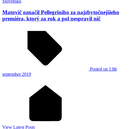
Slovensko
Matovič označil Pellegriniho za najzbytočnejšieho
premiéra, ktorý za rok a pol nespravil nič
Posted
on 13th
september 2019
View Latest Posts