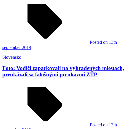
Posted
on 13th
september 2019
Slovensko
Foto: Vodiči zaparkovali na vyhradených miestach,
preukázali sa falošnými preukazmi ZŤP
Posted
on 13th