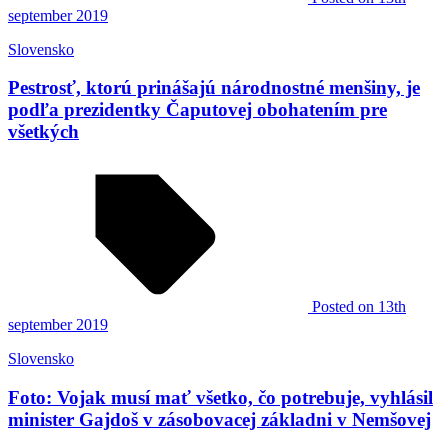
september 2019
Slovensko
Pestrosť, ktorú prinášajú národnostné menšiny, je
podľa prezidentky Čaputovej obohatením pre
všetkých
Posted
on 13th
september 2019
Slovensko
Foto: Vojak musí mať všetko, čo potrebuje, vyhlásil
minister Gajdoš v zásobovacej základni v Nemšovej