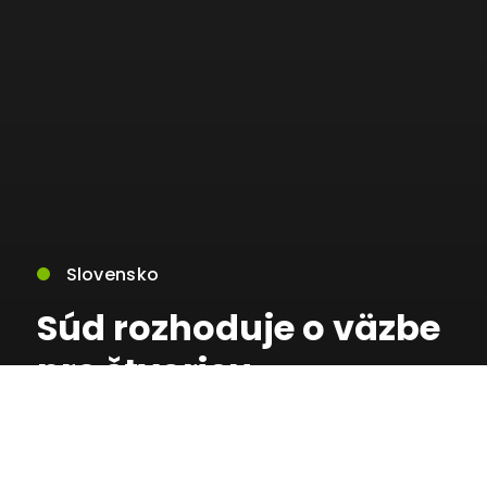
Slovensko
Súd rozhoduje o väzbe
pre štvoricu
obvinených v kauze
Mýtnik III, prokurátor