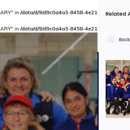
RARY" in
/data/d/9/d9c0a4a3-8458-4e21-bbce-73b9d
Related 
RARY" in
/data/d/9/d9c0a4a3-8458-4e21-bbce-73b9d
Back
Filtrovať 
Slov
Ekon
Auto
Dopra