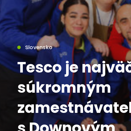
Slovensko
Tesco je najvä
súkromným
zamestnávate
s Downovým