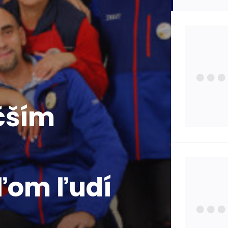
Zdra
Poisť
čším
Zauj
Osta
ľom ľudí
Štát
Pojm