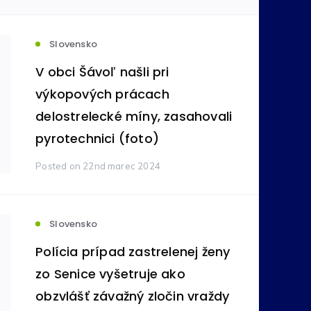
votníctvo
Komodity
(236)
(212)
Slovensko
V obci Šávoľ našli pri
ovníctvo
Bankovníctvo
výkopových prácach
(105)
(89)
delostrelecké míny, zasahovali
pyrotechnici (foto)
ímavosti
Reality
(24)
(16)
Posted
on 22nd marec 2024
tné
Pôžičky
(11)
(9)
Slovensko
na správa
Vzdelávanie
(6)
(5)
Polícia prípad zastrelenej ženy
zo Senice vyšetruje ako
y
obzvlášť závažný zločin vraždy
Zdravie
(4)
(3)