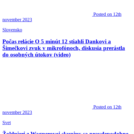
Posted
on 12th
november 2023
Slovensko
Počas relácie O 5 minút 12 stiahli Dankovi a
Šimečkovi zvuk v mikrofónoch, diskusia prerástla
do osobných útokov (video)
Posted
on 12th
november 2023
Svet
Žoldnieri z Wagnerovej skupiny sa pravdepodobne