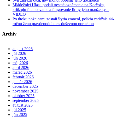
Syn zmrazil otca, aby mohol poberať jeho dôchodok
Mládežníci Hlasu podali trestné oznámenie na Korčoka,
kritizujú financovanie a fungovanie firmy jeho manželky –
VIDEO
Po útoku nožnicami zostali štyria zranení, polícia zadržala 44-
ročnú ženu pravdepodobne s duševnou poruchou
Archív
august 2026
júl 2026
jún 2026
máj 2026
apríl 2026
marec 2026
február 2026
január 2026
december 2025
november 2025
október 2025
september 2025
august 2025
júl 2025
jún 2025