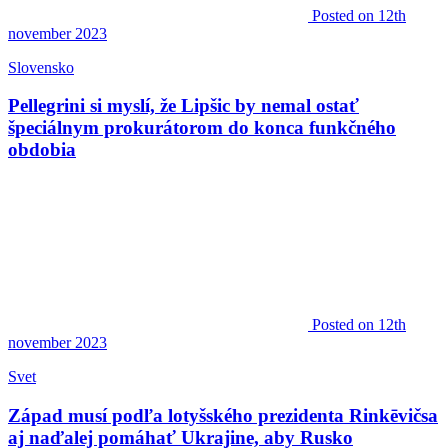
Posted
on 12th
november 2023
Slovensko
Pellegrini si myslí, že Lipšic by nemal ostať
špeciálnym prokurátorom do konca funkčného
obdobia
Posted
on 12th
november 2023
Svet
Západ musí podľa lotyšského prezidenta Rinkēvičsa
aj naďalej pomáhať Ukrajine, aby Rusko