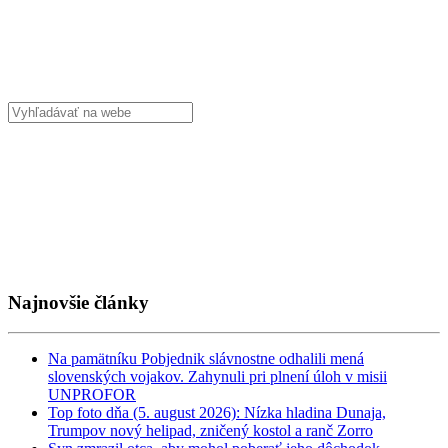
Najnovšie články
Na pamätníku Pobjednik slávnostne odhalili mená
slovenských vojakov. Zahynuli pri plnení úloh v misii
UNPROFOR
Top foto dňa (5. august 2026): Nízka hladina Dunaja,
Trumpov nový helipad, zničený kostol a ranč Zorro