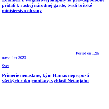
pridali k ruskej národnej garde, tvrdí britské
ministerstvo obrany
Posted
on 12th
november 2023
Svet
Prímerie nenastane, kým Hamas neprepustí
všetkých rukojemníkov, vyhlásil Netanjahu