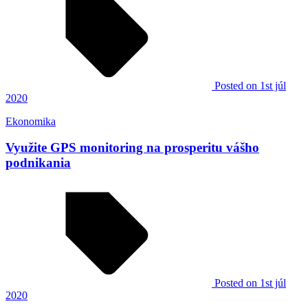
Posted
on 1st júl
2020
Ekonomika
Využite GPS monitoring na prosperitu vášho
podnikania
Posted
on 1st júl
2020