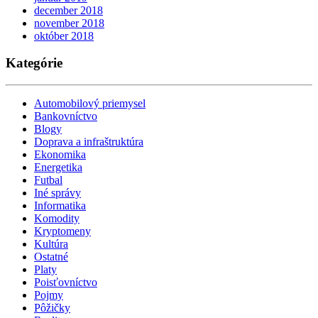
december 2018
november 2018
október 2018
Kategórie
Automobilový priemysel
Bankovníctvo
Blogy
Doprava a infraštruktúra
Ekonomika
Energetika
Futbal
Iné správy
Informatika
Komodity
Kryptomeny
Kultúra
Ostatné
Platy
Poisťovníctvo
Pojmy
Pôžičky