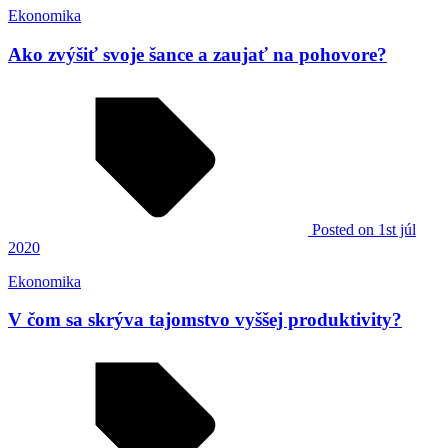
Ekonomika
Ako zvýšiť svoje šance a zaujať na pohovore?
Posted
on 1st júl
2020
Ekonomika
V čom sa skrýva tajomstvo vyššej produktivity?