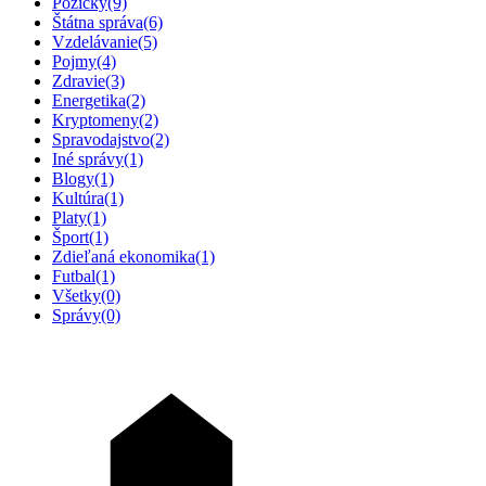
Pôžičky
(9)
Štátna správa
(6)
Vzdelávanie
(5)
Pojmy
(4)
Zdravie
(3)
Energetika
(2)
Kryptomeny
(2)
Spravodajstvo
(2)
Iné správy
(1)
Blogy
(1)
Kultúra
(1)
Platy
(1)
Šport
(1)
Zdieľaná ekonomika
(1)
Futbal
(1)
Všetky
(0)
Správy
(0)