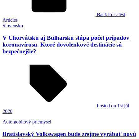
Back to Latest
Articles
Slovensko
V Chorvátsku aj Bulharsku stúpa počet prípadov
koronavírusu. Ktoré dovolenkové destinácie sú
bezpečnejšie?
Posted
on 1st júl
2020
Automobilový priemysel
Bratislavský Volkswagen bude zrejme vyrábať novú