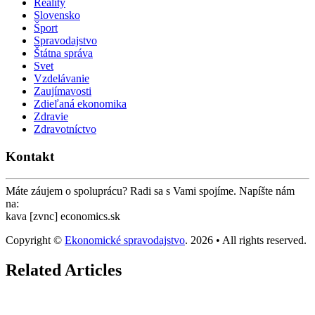
Reality
Slovensko
Šport
Spravodajstvo
Štátna správa
Svet
Vzdelávanie
Zaujímavosti
Zdieľaná ekonomika
Zdravie
Zdravotníctvo
Kontakt
Máte záujem o spoluprácu? Radi sa s Vami spojíme. Napíšte nám
na:
kava [zvnc] economics.sk
Copyright ©
Ekonomické spravodajstvo
. 2026 • All rights reserved.
Related Articles