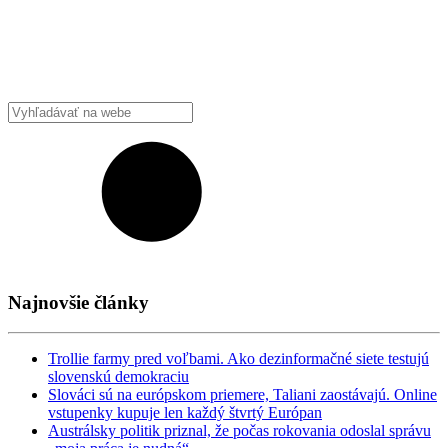
Najnovšie články
Trollie farmy pred voľbami. Ako dezinformačné siete testujú
slovenskú demokraciu
Slováci sú na európskom priemere, Taliani zaostávajú. Online
vstupenky kupuje len každý štvrtý Európan
Austrálsky politik priznal, že počas rokovania odoslal správu