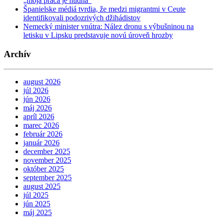
„moja práca je nudná“
Španielske médiá tvrdia, že medzi migrantmi v Ceute
identifikovali podozrivých džihádistov
Nemecký minister vnútra: Nález dronu s výbušninou na
letisku v Lipsku predstavuje novú úroveň hrozby
Archív
august 2026
júl 2026
jún 2026
máj 2026
apríl 2026
marec 2026
február 2026
január 2026
december 2025
november 2025
október 2025
september 2025
august 2025
júl 2025
jún 2025
máj 2025