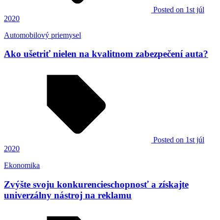
Posted
on 1st júl
2020
Automobilový priemysel
Ako ušetriť nielen na kvalitnom zabezpečení auta?
Posted
on 1st júl
2020
Ekonomika
Zvýšte svoju konkurencieschopnosť a získajte
univerzálny nástroj na reklamu