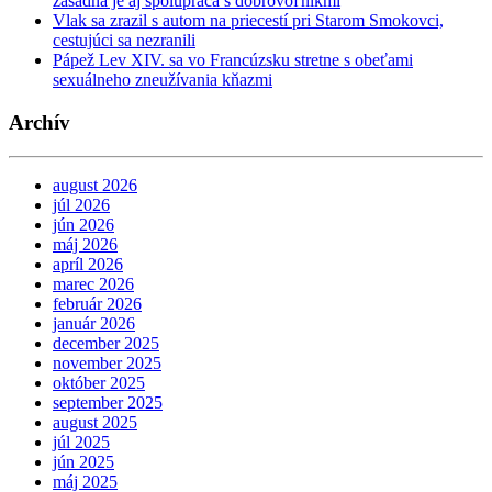
zásadná je aj spolupráca s dobrovoľníkmi
Vlak sa zrazil s autom na priecestí pri Starom Smokovci,
cestujúci sa nezranili
Pápež Lev XIV. sa vo Francúzsku stretne s obeťami
sexuálneho zneužívania kňazmi
Archív
august 2026
júl 2026
jún 2026
máj 2026
apríl 2026
marec 2026
február 2026
január 2026
december 2025
november 2025
október 2025
september 2025
august 2025
júl 2025
jún 2025
máj 2025