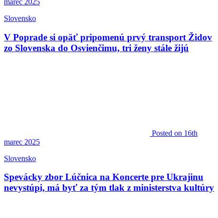
marec 2025
Slovensko
V Poprade si opäť pripomenú prvý transport Židov
zo Slovenska do Osvienčimu, tri ženy stále žijú
Posted
on 16th
marec 2025
Slovensko
Spevácky zbor Lúčnica na Koncerte pre Ukrajinu
nevystúpi, má byť za tým tlak z ministerstva kultúry