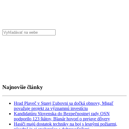
Najnovšie články
Hrad Plaveč v Starej Ľubovni sa dočká obnovy, Migaľ
považuje projekt za významnú investíciu
Kandidatúru Slovenska do Bezpečnostnej rady OSN
podporilo 123 štátov, Blanár hovorí o prejave dôvery
Hasiči majú dostatok techniky na boj s lesnými požiarmi,