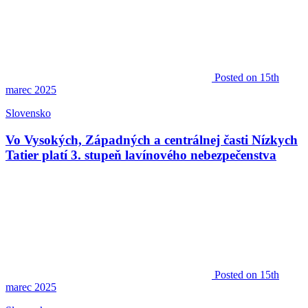
Posted
on 15th
marec 2025
Slovensko
Vo Vysokých, Západných a centrálnej časti Nízkych
Tatier platí 3. stupeň lavínového nebezpečenstva
Posted
on 15th
marec 2025