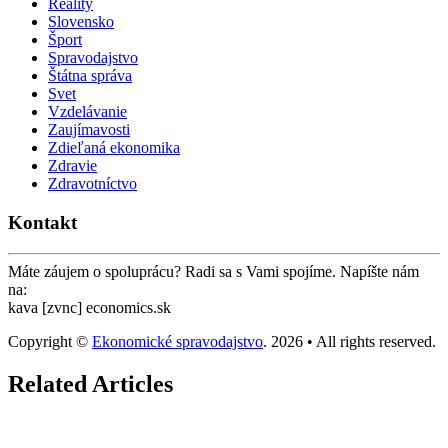
Reality
Slovensko
Šport
Spravodajstvo
Štátna správa
Svet
Vzdelávanie
Zaujímavosti
Zdieľaná ekonomika
Zdravie
Zdravotníctvo
Kontakt
Máte záujem o spoluprácu? Radi sa s Vami spojíme. Napíšte nám
na:
kava [zvnc] economics.sk
Copyright ©
Ekonomické spravodajstvo
. 2026 • All rights reserved.
Related Articles