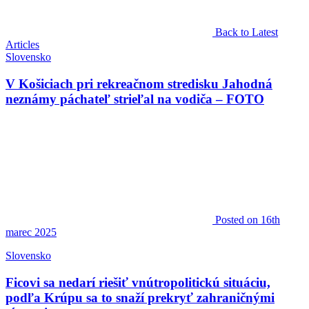
Back to Latest
Articles
Slovensko
V Košiciach pri rekreačnom stredisku Jahodná
neznámy páchateľ strieľal na vodiča – FOTO
Posted
on 16th
marec 2025
Slovensko
Ficovi sa nedarí riešiť vnútropolitickú situáciu,
podľa Krúpu sa to snaží prekryť zahraničnými