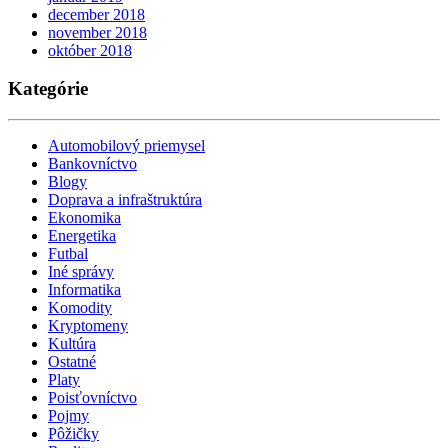
december 2018
november 2018
október 2018
Kategórie
Automobilový priemysel
Bankovníctvo
Blogy
Doprava a infraštruktúra
Ekonomika
Energetika
Futbal
Iné správy
Informatika
Komodity
Kryptomeny
Kultúra
Ostatné
Platy
Poisťovníctvo
Pojmy
Pôžičky