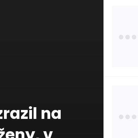
Zdra
Poisť
Zauj
Osta
razil na
Štát
ženy, v
Pojm