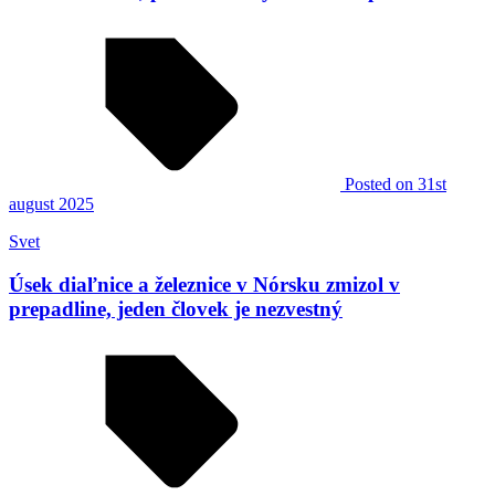
Posted
on 31st
august 2025
Svet
Úsek diaľnice a železnice v Nórsku zmizol v
prepadline, jeden človek je nezvestný