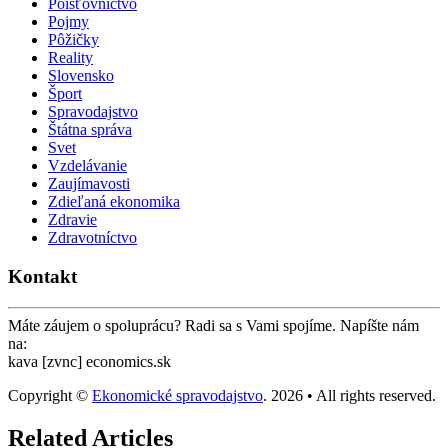
Poisťovníctvo
Pojmy
Pôžičky
Reality
Slovensko
Šport
Spravodajstvo
Štátna správa
Svet
Vzdelávanie
Zaujímavosti
Zdieľaná ekonomika
Zdravie
Zdravotníctvo
Kontakt
Máte záujem o spoluprácu? Radi sa s Vami spojíme. Napíšte nám
na:
kava [zvnc] economics.sk
Copyright ©
Ekonomické spravodajstvo
. 2026 • All rights reserved.
Related Articles