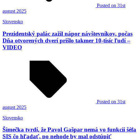
Posted
on 31st
august 2025
Slovensko
Prezidentský palác zažil nápor návštevníkov, počas
Dňa otvorených dverí prišlo takmer 10-tisíc ľudí –
VIDEO
Posted
on 31st
august 2025
Slovensko
Šimečka tvrdí, že Pavol Gašpar nemá vo funkcii šéfa
SIS čo hľadať, po nehode by mal odstúpiť