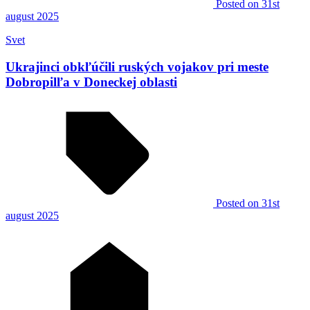
Posted
on 31st
august 2025
Svet
Ukrajinci obkľúčili ruských vojakov pri meste
Dobropilľa v Doneckej oblasti
Posted
on 31st
august 2025