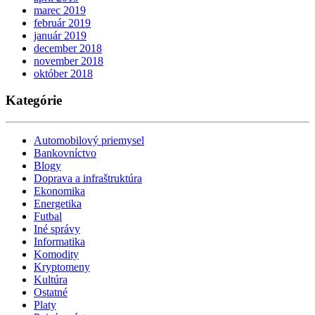
marec 2019
február 2019
január 2019
december 2018
november 2018
október 2018
Kategórie
Automobilový priemysel
Bankovníctvo
Blogy
Doprava a infraštruktúra
Ekonomika
Energetika
Futbal
Iné správy
Informatika
Komodity
Kryptomeny
Kultúra
Ostatné
Platy