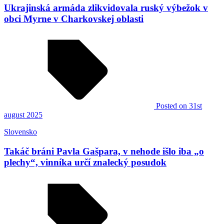
Ukrajinská armáda zlikvidovala ruský výbežok v
obci Myrne v Charkovskej oblasti
Posted
on 31st
august 2025
Slovensko
Takáč bráni Pavla Gašpara, v nehode išlo iba „o
plechy“, vinníka určí znalecký posudok