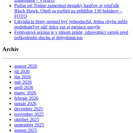
zraneniami – VIDEO
Požiar pri Trstíne zamestnal desiatky hasičov aj vrtuľník
Black Hawk. Oheň sa rozšíril na približne 130 hektárov –
FOTO
Likvidácia firmy nemusí byť jednoduchá. Jedna chyba môže
podnikateľov stáť tisíce eur aj mesiace navyše
Festivalová sezóna je v plnom prúde, zdravotníci varujú pred
poškodením sluchu aj dehydratáciou
Archív
august 2026
júl 2026
jún 2026
máj 2026
apríl 2026
marec 2026
február 2026
január 2026
december 2025
november 2025
október 2025
september 2025
august 2025