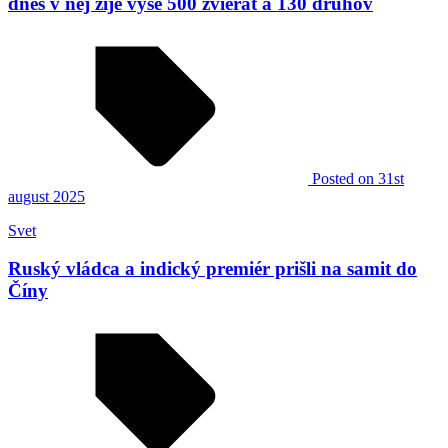
dnes v nej žije vyše 500 zvierat a 130 druhov
Posted
on 31st
august 2025
Svet
Ruský vládca a indický premiér prišli na samit do
Číny