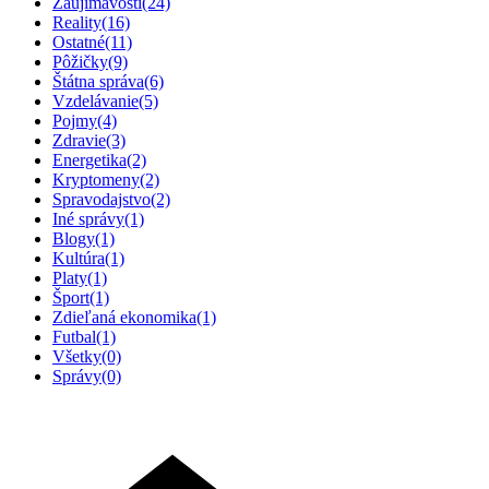
Zaujímavosti
(24)
Reality
(16)
Ostatné
(11)
Pôžičky
(9)
Štátna správa
(6)
Vzdelávanie
(5)
Pojmy
(4)
Zdravie
(3)
Energetika
(2)
Kryptomeny
(2)
Spravodajstvo
(2)
Iné správy
(1)
Blogy
(1)
Kultúra
(1)
Platy
(1)
Šport
(1)
Zdieľaná ekonomika
(1)
Futbal
(1)
Všetky
(0)
Správy
(0)