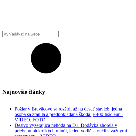
Najnovšie články
Požiar v Braväcove sa rozšíril až na desať stavieb, jedna
osoba sa zranila a predpokladaná škoda je 400-tisíc eur –
VIDEO, FOTO
Desivo vyzerajúca nehoda na D1. Dodávka zhorela v
priebehu niekoľkých minút, jeden vodič skončil s vážnymi