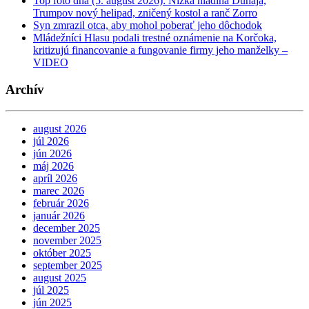
Top foto dňa (5. august 2026): Nízka hladina Dunaja,
Trumpov nový helipad, zničený kostol a ranč Zorro
Syn zmrazil otca, aby mohol poberať jeho dôchodok
Mládežníci Hlasu podali trestné oznámenie na Korčoka,
kritizujú financovanie a fungovanie firmy jeho manželky –
VIDEO
Archív
august 2026
júl 2026
jún 2026
máj 2026
apríl 2026
marec 2026
február 2026
január 2026
december 2025
november 2025
október 2025
september 2025
august 2025
júl 2025
jún 2025