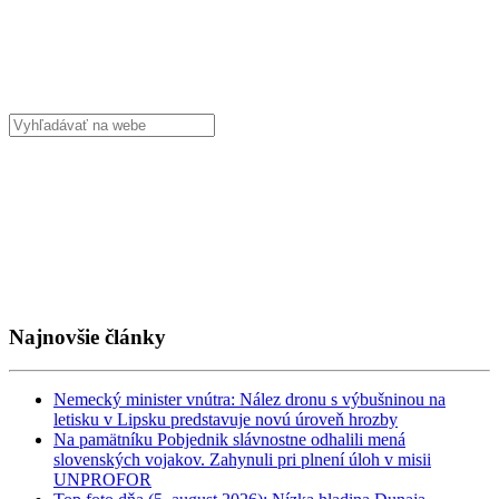
Najnovšie články
Nemecký minister vnútra: Nález dronu s výbušninou na
letisku v Lipsku predstavuje novú úroveň hrozby
Na pamätníku Pobjednik slávnostne odhalili mená
slovenských vojakov. Zahynuli pri plnení úloh v misii
UNPROFOR