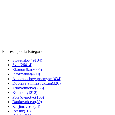
Filtrovať podľa kategórie
Slovensko
(49104)
Svet
(26414)
Ekonomika
(8605)
Informatika
(480)
Automobilový priemysel
(434)
Doprava a infraštruktúra
(326)
Zdravotníctvo
(236)
Komodity
(212)
Poisťovníctvo
(105)
Bankovníctvo
(89)
Zaujímavosti
(24)
Reality
(16)