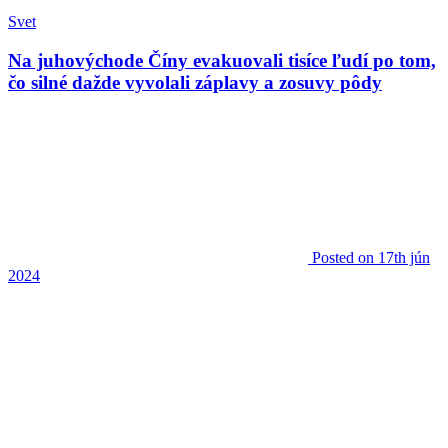
Svet
Na juhovýchode Číny evakuovali tisíce ľudí po tom,
čo silné dažde vyvolali záplavy a zosuvy pôdy
Posted
on 17th jún
2024