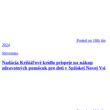
Posted
on 18th jún
2024
Slovensko
Nadácia Krištáľové krídlo prispeje na nákup
zdravotných pomôcok pre deti v Spišskej Novej Vsi