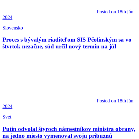
Posted
on 18th jún
2024
Slovensko
Proces s bývalým riaditeľom SIS Pčolinským sa vo
štvrtok nezačne, súd určil nový termín na júl
Posted
on 18th jún
2024
Svet
Putin odvolal štyroch námestníkov ministra obrany,
na jedno miesto vymenoval svoju príbuznú