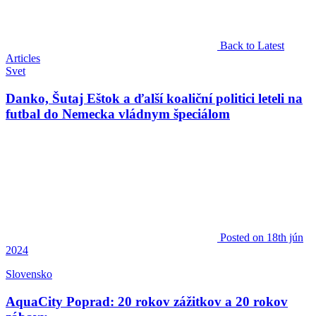
Back to Latest
Articles
Svet
Danko, Šutaj Eštok a ďalší koaliční politici leteli na
futbal do Nemecka vládnym špeciálom
Posted
on 18th jún
2024
Slovensko
AquaCity Poprad: 20 rokov zážitkov a 20 rokov