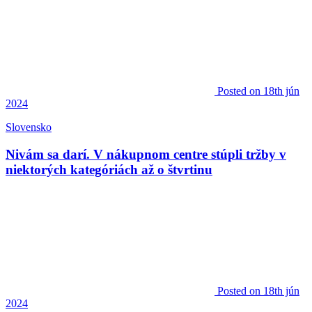
Posted
on 18th jún
2024
Slovensko
Nivám sa darí. V nákupnom centre stúpli tržby v
niektorých kategóriách až o štvrtinu
Posted
on 18th jún
2024