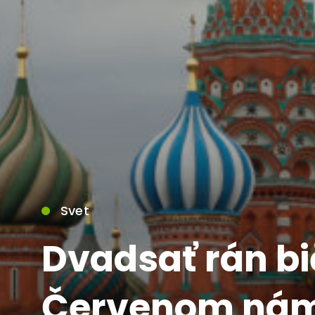
Svet
Dvadsať rán b
Červenom nám