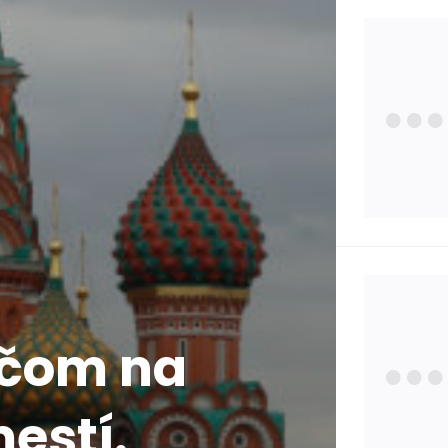
Zdra
Poisť
Zauj
Osta
ičom na
Štát
estí.
Pojm