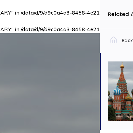
RARY" in
/data/d/9/d9c0a4a3-8458-4e21-bbce-73b9d
Related 
RARY" in
/data/d/9/d9c0a4a3-8458-4e21-bbce-73b9d
Back
Filtrovať 
Slov
Ekon
Auto
Dopra