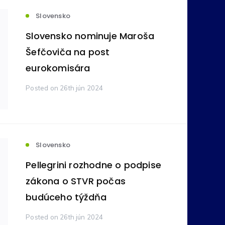
Slovensko
votníctvo
Komodity
(236)
(212)
Slovensko nominuje Maroša
Šefčoviča na post
ovníctvo
Bankovníctvo
eurokomisára
(105)
(89)
Posted
on 26th jún 2024
ímavosti
Reality
(24)
(16)
tné
Pôžičky
(11)
(9)
Slovensko
Pellegrini rozhodne o podpise
na správa
Vzdelávanie
(6)
(5)
zákona o STVR počas
budúceho týždňa
y
Zdravie
(4)
(3)
Posted
on 26th jún 2024