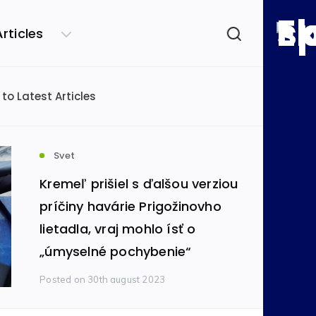
057280b/economics.sk/web/wp-config.php
on line
71
Articles
057280b/economics.sk/web/wp-config.php
on line
72
 to Latest Articles
podľa kategórie
ensko
Svet
(49120)
(26428)
Svet
Kremeľ prišiel s ďalšou verziou
omika
Informatika
(8605)
(480)
príčiny havárie Prigožinovho
lietadla, vraj mohlo ísť o
„úmyselné pochybenie“
mobilový priemysel
(434)
Posted
on 30th august 2023
va a infraštruktúra
(326)