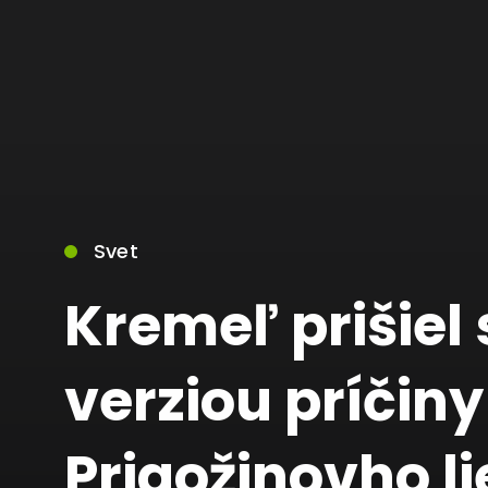
Svet
Kremeľ prišiel
verziou príčin
Prigožinovho li