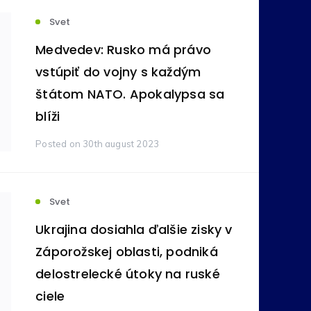
Svet
votníctvo
Komodity
(236)
(212)
Medvedev: Rusko má právo
vstúpiť do vojny s každým
ovníctvo
Bankovníctvo
štátom NATO. Apokalypsa sa
(105)
(89)
blíži
ímavosti
Reality
(24)
(16)
Posted
on 30th august 2023
tné
Pôžičky
(11)
(9)
Svet
Ukrajina dosiahla ďalšie zisky v
na správa
Vzdelávanie
(6)
(5)
Záporožskej oblasti, podniká
delostrelecké útoky na ruské
y
ciele
Zdravie
(4)
(3)