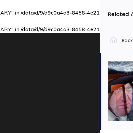
RARY" in
/data/d/9/d9c0a4a3-8458-4e21-bbce-73b9d
Related 
RARY" in
/data/d/9/d9c0a4a3-8458-4e21-bbce-73b9d
Back
Filtrovať 
Slov
Ekon
Auto
Dopra