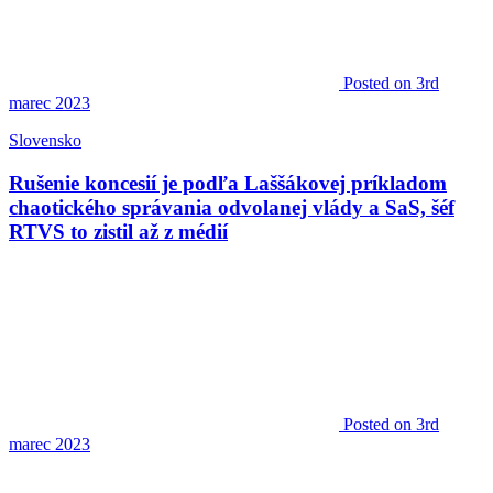
Posted
on 3rd
marec 2023
Slovensko
Rušenie koncesií je podľa Laššákovej príkladom
chaotického správania odvolanej vlády a SaS, šéf
RTVS to zistil až z médií
Posted
on 3rd
marec 2023