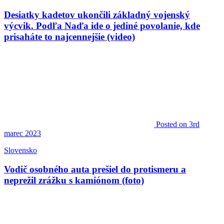
Desiatky kadetov ukončili základný vojenský
výcvik. Podľa Naďa ide o jediné povolanie, kde
prisaháte to najcennejšie (video)
Posted
on 3rd
marec 2023
Slovensko
Vodič osobného auta prešiel do protismeru a
neprežil zrážku s kamiónom (foto)