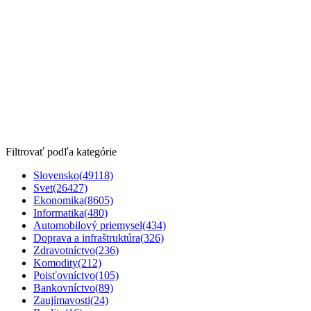
Filtrovať podľa kategórie
Slovensko
(49118)
Svet
(26427)
Ekonomika
(8605)
Informatika
(480)
Automobilový priemysel
(434)
Doprava a infraštruktúra
(326)
Zdravotníctvo
(236)
Komodity
(212)
Poisťovníctvo
(105)
Bankovníctvo
(89)
Zaujímavosti
(24)