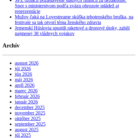
SFZ označil pozastavenie štátnych financií za nezákonné.
Spor s ministerstvom podľa zväzu ohrozuje mládež aj
reprezentácie
Mužov čaká na Lovestreame skúška tehotenského bruška, na
festivale sa tak otvorí téma ženského zdravia
Jemenskí Húsíovia spustili raketové a dronové útoky, zabili
najmenej 38 vládnych vojakov
Archív
august 2026
júl 2026
jún 2026
máj 2026
apríl 2026
marec 2026
február 2026
január 2026
december 2025
november 2025
október 2025
september 2025
august 2025
júl 2025