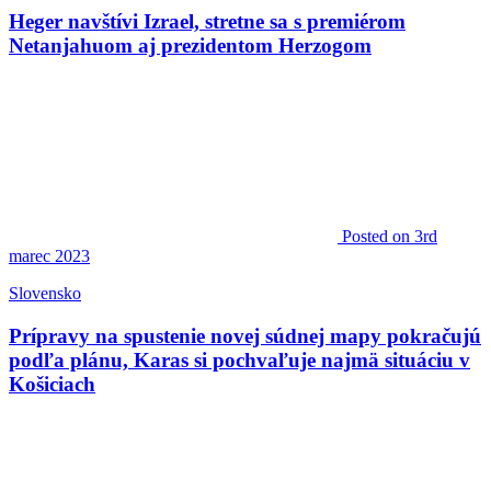
Heger navštívi Izrael, stretne sa s premiérom
Netanjahuom aj prezidentom Herzogom
Posted
on 3rd
marec 2023
Slovensko
Prípravy na spustenie novej súdnej mapy pokračujú
podľa plánu, Karas si pochvaľuje najmä situáciu v
Košiciach