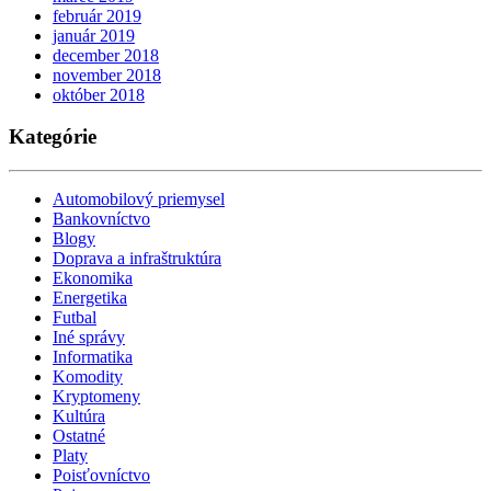
február 2019
január 2019
december 2018
november 2018
október 2018
Kategórie
Automobilový priemysel
Bankovníctvo
Blogy
Doprava a infraštruktúra
Ekonomika
Energetika
Futbal
Iné správy
Informatika
Komodity
Kryptomeny
Kultúra
Ostatné
Platy
Poisťovníctvo