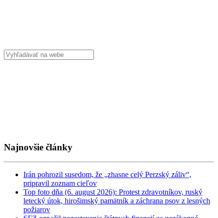
Najnovšie články
Irán pohrozil susedom, že „zhasne celý Perzský záliv“,
pripravil zoznam cieľov
Top foto dňa (6. august 2026): Protest zdravotníkov, ruský
letecký útok, hirošimský pamätník a záchrana psov z lesných
požiarov