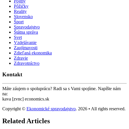
Pojmy
Pôžičky
Reality
Slovensko
Šport
Spravodajstvo
Štátna správa
Svet
Vzdelávanie
Zaujímavosti
Zdieľaná ekonomika
Zdravie
Zdravotníctvo
Kontakt
Máte záujem o spoluprácu? Radi sa s Vami spojíme. Napíšte nám
na:
kava [zvnc] economics.sk
Copyright ©
Ekonomické spravodajstvo
. 2026 • All rights reserved.
Related Articles