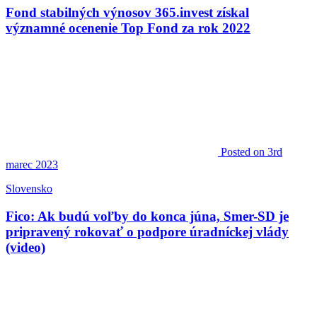
Fond stabilných výnosov 365.invest získal
významné ocenenie Top Fond za rok 2022
Posted
on 3rd
marec 2023
Slovensko
Fico: Ak budú voľby do konca júna, Smer-SD je
pripravený rokovať o podpore úradníckej vlády
(video)