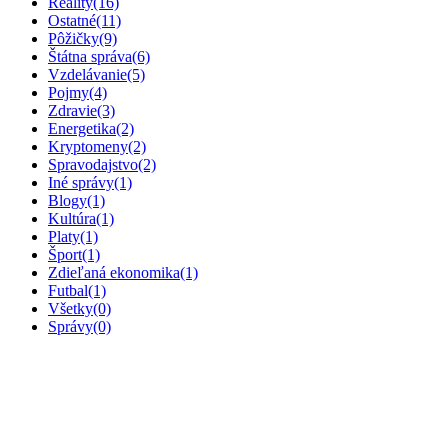
Reality
(16)
Ostatné
(11)
Pôžičky
(9)
Štátna správa
(6)
Vzdelávanie
(5)
Pojmy
(4)
Zdravie
(3)
Energetika
(2)
Kryptomeny
(2)
Spravodajstvo
(2)
Iné správy
(1)
Blogy
(1)
Kultúra
(1)
Platy
(1)
Šport
(1)
Zdieľaná ekonomika
(1)
Futbal
(1)
Všetky
(0)
Správy
(0)