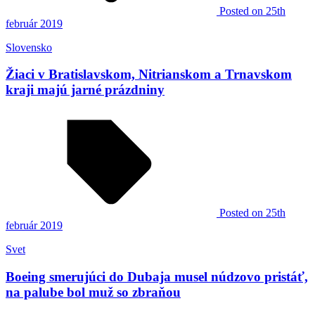
Posted
on 25th
február 2019
Slovensko
Žiaci v Bratislavskom, Nitrianskom a Trnavskom
kraji majú jarné prázdniny
Posted
on 25th
február 2019
Svet
Boeing smerujúci do Dubaja musel núdzovo pristáť,
na palube bol muž so zbraňou