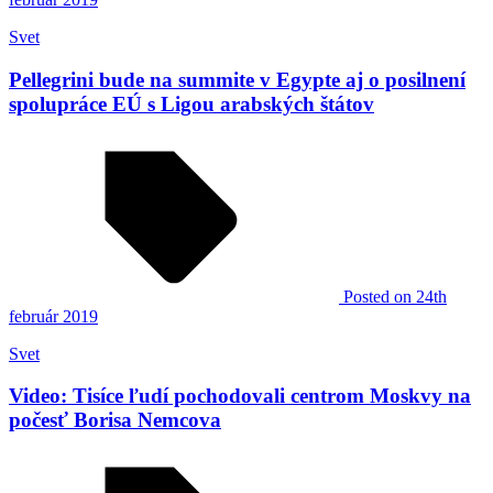
Svet
Pellegrini bude na summite v Egypte aj o posilnení
spolupráce EÚ s Ligou arabských štátov
Posted
on 24th
február 2019
Svet
Video: Tisíce ľudí pochodovali centrom Moskvy na
počesť Borisa Nemcova