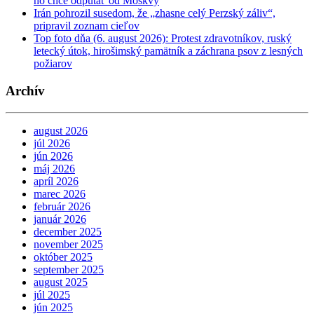
ho chce odpútať od Moskvy
Irán pohrozil susedom, že „zhasne celý Perzský záliv“,
pripravil zoznam cieľov
Top foto dňa (6. august 2026): Protest zdravotníkov, ruský
letecký útok, hirošimský pamätník a záchrana psov z lesných
požiarov
Archív
august 2026
júl 2026
jún 2026
máj 2026
apríl 2026
marec 2026
február 2026
január 2026
december 2025
november 2025
október 2025
september 2025
august 2025
júl 2025
jún 2025