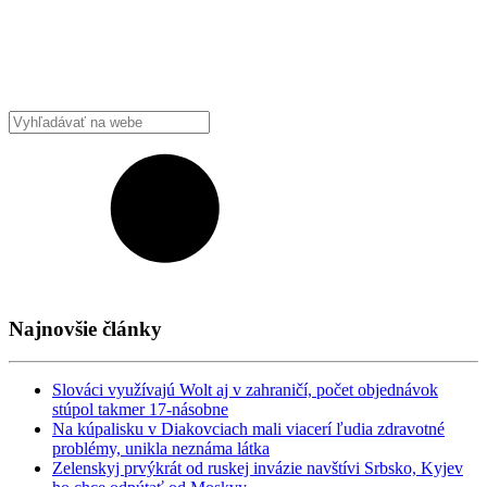
Najnovšie články
Slováci využívajú Wolt aj v zahraničí, počet objednávok
stúpol takmer 17-násobne
Na kúpalisku v Diakovciach mali viacerí ľudia zdravotné
problémy, unikla neznáma látka
Zelenskyj prvýkrát od ruskej invázie navštívi Srbsko, Kyjev