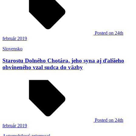
Posted
on 24th
február 2019
Slovensko
Starostu Dolného Chotára, jeho syna aj ďalšieho
obvineného vzal sudca do väzby
Posted
on 24th
február 2019
Automobilový priemysel