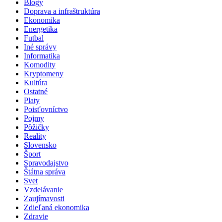
Blogy
Doprava a infraštruktúra
Ekonomika
Energetika
Futbal
Iné správy
Informatika
Komodity
Kryptomeny
Kultúra
Ostatné
Platy
Poisťovníctvo
Pojmy
Pôžičky
Reality
Slovensko
Šport
Spravodajstvo
Štátna správa
Svet
Vzdelávanie
Zaujímavosti
Zdieľaná ekonomika
Zdravie