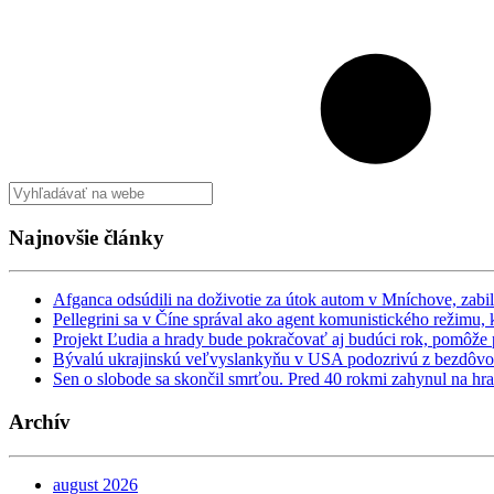
Najnovšie články
Afganca odsúdili na doživotie za útok autom v Mníchove, zabi
Pellegrini sa v Číne správal ako agent komunistického režimu,
Projekt Ľudia a hrady bude pokračovať aj budúci rok, pomôž
Bývalú ukrajinskú veľvyslankyňu v USA podozrivú z bezdôvod
Sen o slobode sa skončil smrťou. Pred 40 rokmi zahynul na hra
Archív
august 2026