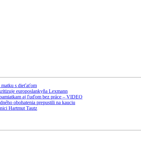
l matku s dieťaťom
 kritizuje europoslankyňa Lexmann
e pamiatkam aj ľuďom bez práce – VIDEO
ného obohatenia prepustili na kauciu
nici Hartmut Tautz