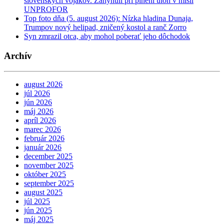
slovenských vojakov. Zahynuli pri plnení úloh v misii
UNPROFOR
Top foto dňa (5. august 2026): Nízka hladina Dunaja,
Trumpov nový helipad, zničený kostol a ranč Zorro
Syn zmrazil otca, aby mohol poberať jeho dôchodok
Archív
august 2026
júl 2026
jún 2026
máj 2026
apríl 2026
marec 2026
február 2026
január 2026
december 2025
november 2025
október 2025
september 2025
august 2025
júl 2025
jún 2025
máj 2025