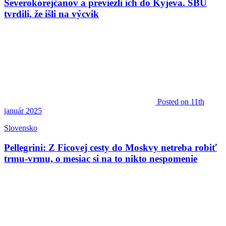
Severokórejčanov a previezli ich do Kyjeva. SBU
tvrdili, že išli na výcvik
Posted
on 11th
január 2025
Slovensko
Pellegrini: Z Ficovej cesty do Moskvy netreba robiť
trmu-vrmu, o mesiac si na to nikto nespomenie