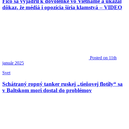
Fico sa vyjadril k dovolenke vo Vietname a ukázal
dôkaz, že médiá i opozícia šíria klamstvá – VIDEO
Posted
on 11th
január 2025
Svet
Schátraný ropný tanker ruskej „tieňovej flotily“ sa
v Baltskom mori dostal do problémov