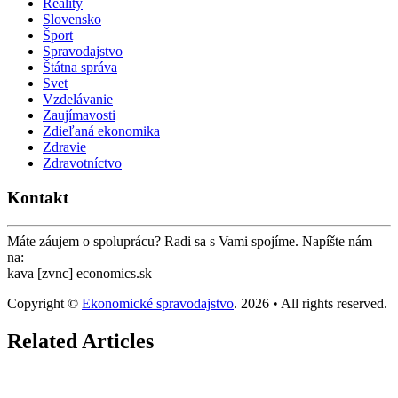
Reality
Slovensko
Šport
Spravodajstvo
Štátna správa
Svet
Vzdelávanie
Zaujímavosti
Zdieľaná ekonomika
Zdravie
Zdravotníctvo
Kontakt
Máte záujem o spoluprácu? Radi sa s Vami spojíme. Napíšte nám
na:
kava [zvnc] economics.sk
Copyright ©
Ekonomické spravodajstvo
. 2026 • All rights reserved.
Related Articles