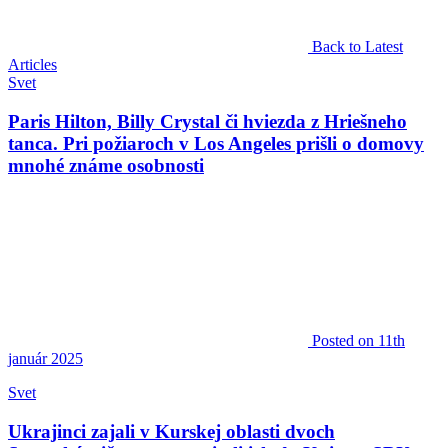
Back to Latest
Articles
Svet
Paris Hilton, Billy Crystal či hviezda z Hriešneho
tanca. Pri požiaroch v Los Angeles prišli o domovy
mnohé známe osobnosti
Posted
on 11th
január 2025
Svet
Ukrajinci zajali v Kurskej oblasti dvoch