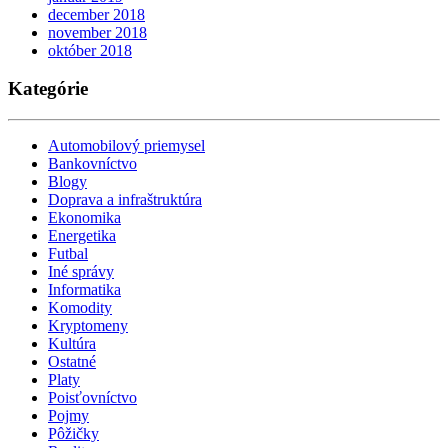
december 2018
november 2018
október 2018
Kategórie
Automobilový priemysel
Bankovníctvo
Blogy
Doprava a infraštruktúra
Ekonomika
Energetika
Futbal
Iné správy
Informatika
Komodity
Kryptomeny
Kultúra
Ostatné
Platy
Poisťovníctvo
Pojmy
Pôžičky