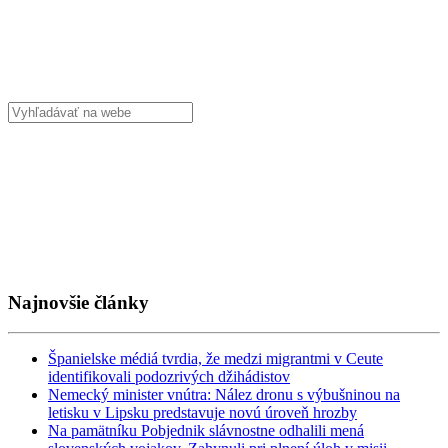
Najnovšie články
Španielske médiá tvrdia, že medzi migrantmi v Ceute
identifikovali podozrivých džihádistov
Nemecký minister vnútra: Nález dronu s výbušninou na
letisku v Lipsku predstavuje novú úroveň hrozby
Na pamätníku Pobjednik slávnostne odhalili mená