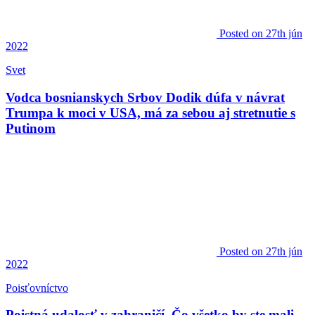
Posted
on 27th jún
2022
Svet
Vodca bosnianskych Srbov Dodik dúfa v návrat
Trumpa k moci v USA, má za sebou aj stretnutie s
Putinom
Posted
on 27th jún
2022
Poisťovníctvo
Poistná udalosť v zahraničí. Čo všetko by ste mali