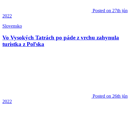
Posted
on 27th jún
2022
Slovensko
Vo Vysokých Tatrách po páde z vrchu zahynula
turistka z Poľska
Posted
on 26th jún
2022