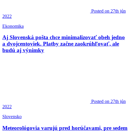
Posted
on 27th jún
2022
Ekonomika
Aj Slovenská pošta chce minimalizovať obeh jedno
a dvojcentoviek. Platby začne zaokrúhľovať, ale
budú aj výnimky
Posted
on 27th jún
2022
Slovensko
Meteorológovia varujú pred horúčavami, pre sedem