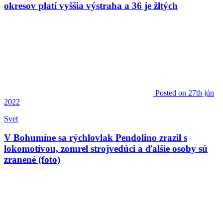
okresov platí vyššia výstraha a 36 je žltých
Posted
on 27th jún
2022
Svet
V Bohumíne sa rýchlovlak Pendolino zrazil s
lokomotívou, zomrel strojvedúci a ďalšie osoby sú
zranené (foto)