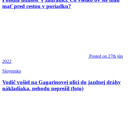
mať pred cestou v poriadku?
Posted
on 27th jún
2022
Slovensko
Vodič vošiel na Gagarinovej ulici do jazdnej dráhy
nákladiaka, nehodu neprežil (foto)