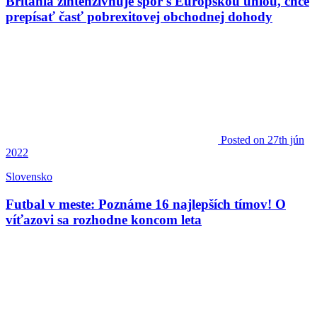
Británia zintenzívňuje spor s Európskou úniou, chce
prepísať časť pobrexitovej obchodnej dohody
Posted
on 27th jún
2022
Slovensko
Futbal v meste: Poznáme 16 najlepších tímov! O
víťazovi sa rozhodne koncom leta