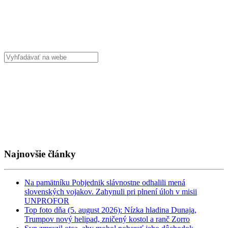
Najnovšie články
Na pamätníku Pobjednik slávnostne odhalili mená
slovenských vojakov. Zahynuli pri plnení úloh v misii
UNPROFOR
Top foto dňa (5. august 2026): Nízka hladina Dunaja,
Trumpov nový helipad, zničený kostol a ranč Zorro