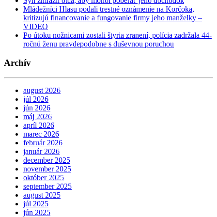
Syn zmrazil otca, aby mohol poberať jeho dôchodok
Mládežníci Hlasu podali trestné oznámenie na Korčoka,
kritizujú financovanie a fungovanie firmy jeho manželky –
VIDEO
Po útoku nožnicami zostali štyria zranení, polícia zadržala 44-
ročnú ženu pravdepodobne s duševnou poruchou
Archív
august 2026
júl 2026
jún 2026
máj 2026
apríl 2026
marec 2026
február 2026
január 2026
december 2025
november 2025
október 2025
september 2025
august 2025
júl 2025
jún 2025