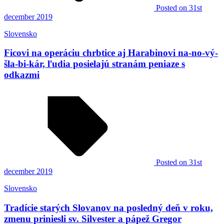
Posted
on 31st
december 2019
Slovensko
Ficovi na operáciu chrbtice aj Harabinovi na-no-vý-
šla-bi-kár, ľudia posielajú stranám peniaze s
odkazmi
Posted
on 31st
december 2019
Slovensko
Tradície starých Slovanov na posledný deň v roku,
zmenu priniesli sv. Silvester a pápež Gregor