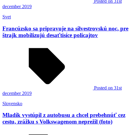
Posted
on 31st
december 2019
Svet
Francúzsko sa pripravuje na silvestrovskú noc, pre
štrajk mobilizujú desaťtisíce policajtov
Posted
on 31st
december 2019
Slovensko
Mladík vystúpil z autobusu a chcel prebehnúť cez
cestu, zrážku s Volkswagenom neprežil (foto)