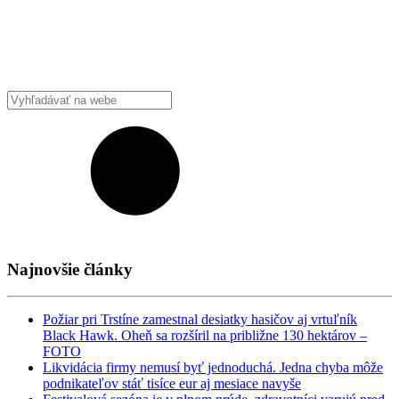
Najnovšie články
Požiar pri Trstíne zamestnal desiatky hasičov aj vrtuľník
Black Hawk. Oheň sa rozšíril na približne 130 hektárov –
FOTO
Likvidácia firmy nemusí byť jednoduchá. Jedna chyba môže
podnikateľov stáť tisíce eur aj mesiace navyše