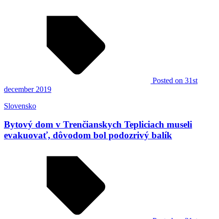
Posted
on 31st
december 2019
Slovensko
Bytový dom v Trenčianskych Tepliciach museli
evakuovať, dôvodom bol podozrivý balík