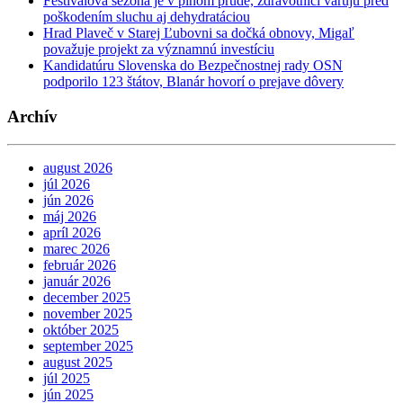
Festivalová sezóna je v plnom prúde, zdravotníci varujú pred
poškodením sluchu aj dehydratáciou
Hrad Plaveč v Starej Ľubovni sa dočká obnovy, Migaľ
považuje projekt za významnú investíciu
Kandidatúru Slovenska do Bezpečnostnej rady OSN
podporilo 123 štátov, Blanár hovorí o prejave dôvery
Archív
august 2026
júl 2026
jún 2026
máj 2026
apríl 2026
marec 2026
február 2026
január 2026
december 2025
november 2025
október 2025
september 2025
august 2025
júl 2025
jún 2025