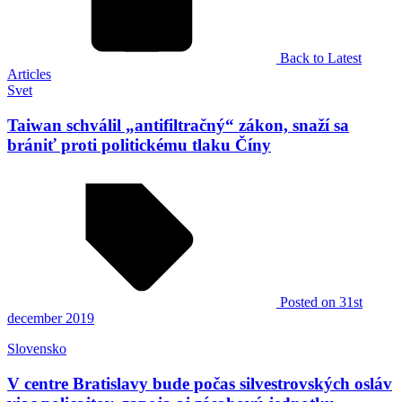
Back to Latest
Articles
Svet
Taiwan schválil „antifiltračný“ zákon, snaží sa
brániť proti politickému tlaku Číny
Posted
on 31st
december 2019
Slovensko
V centre Bratislavy bude počas silvestrovských osláv