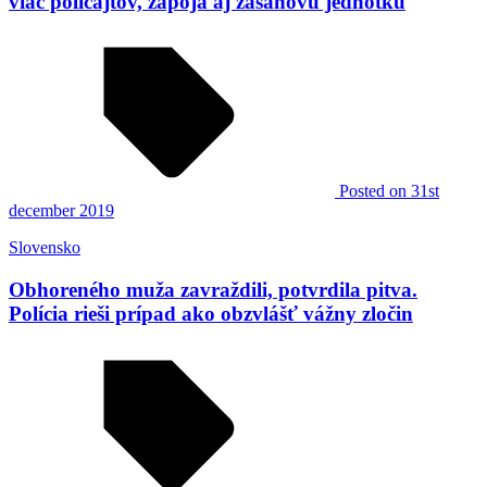
viac policajtov, zapoja aj zásahovú jednotku
Posted
on 31st
december 2019
Slovensko
Obhoreného muža zavraždili, potvrdila pitva.
Polícia rieši prípad ako obzvlášť vážny zločin