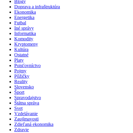
Blogy
Doprava a infraštruktúra
Ekonomika
Energetika
Futbal
Iné správy
Informatika
Komodity
Kryptomeny
Kultúra
Ostatné
Platy
Poisťovníctvo
Pojmy
Pôžičky
Reality
Slovensko
Šport
Spravodajstvo
Štátna správa
Svet
Vzdelávanie
Zaujímavosti
Zdieľaná ekonomika
Zdravie