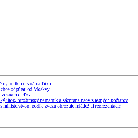
lémy, unikla neznáma látka
ho chce odpútať od Moskvy
il zoznam cieľov
ecký útok, hirošimský pamätník a záchrana psov z lesných požiarov
 s ministerstvom podľa zväzu ohrozuje mládež aj reprezentácie