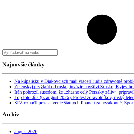
Najnovšie články
Na kúpalisku v Diakovciach mali viacerí ľudia zdravotné prob
Zelenskyj prvýkrát od ruskej invázie navštívi Srbsko, Kyjev 
Irán pohrozil susedom, že „zhasne celý Perzský záliv“, priprav
Top foto dňa (6. august 2026): Protest zdravotníkov, ruský let
SFZ označil pozastavenie štátnych financií za nezákonné. Spor
Archív
august 2026