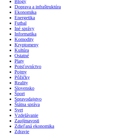
Blogy
Doprava a infraštruktúra
Ekonomika
Energetika
Futbal
Iné správy
Informatika
Komodity
Kryptomeny
Kultúra
Ostatné
Platy
Poisťovníctvo
Pojmy
Pôžičky
Reality
Slovensko
Šport
Spravodajstvo
Štátna správa
Svet
Vzdelávanie
Zaujímavosti
Zdieľaná ekonomika
Zdravie