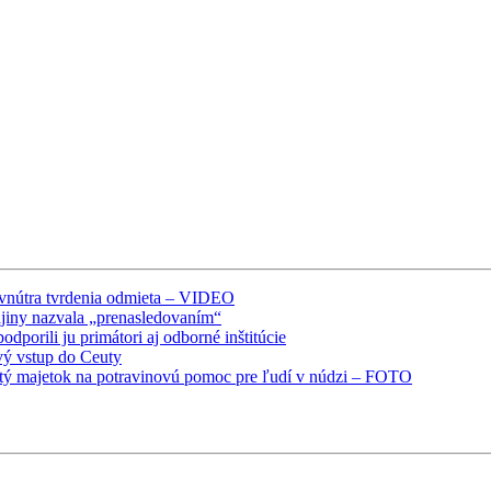
o vnútra tvrdenia odmieta – VIDEO
ajiny nazvala „prenasledovaním“
dporili ju primátori aj odborné inštitúcie
vý vstup do Ceuty
utý majetok na potravinovú pomoc pre ľudí v núdzi – FOTO