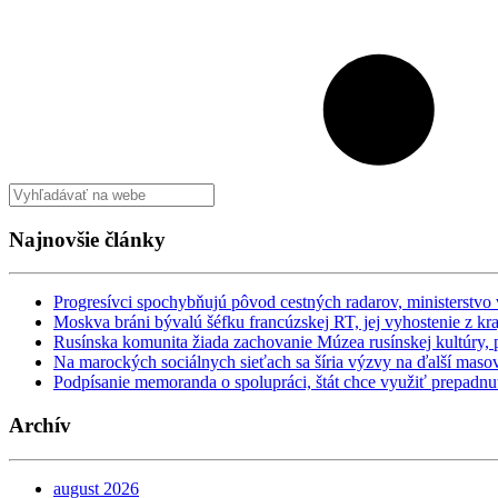
Najnovšie články
Progresívci spochybňujú pôvod cestných radarov, ministerstv
Moskva bráni bývalú šéfku francúzskej RT, jej vyhostenie z kr
Rusínska komunita žiada zachovanie Múzea rusínskej kultúry, po
Na marockých sociálnych sieťach sa šíria výzvy na ďalší maso
Podpísanie memoranda o spolupráci, štát chce využiť prepadn
Archív
august 2026