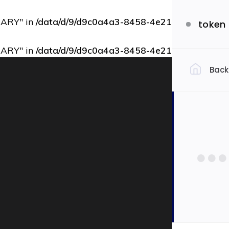
RARY" in
/data/d/9/d9c0a4a3-8458-4e21-bbce-73b9d
token
RARY" in
/data/d/9/d9c0a4a3-8458-4e21-bbce-73b9d
Back
Filtrovať 
Slov
Ekon
Auto
Dopra