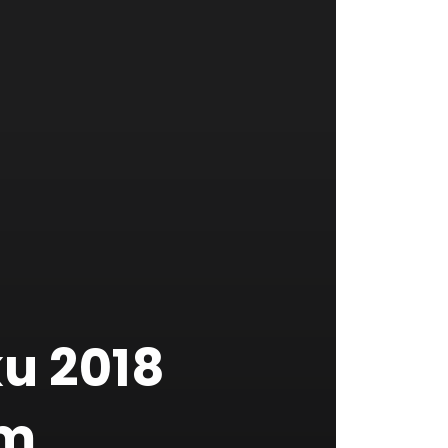
Zdra
Poisť
Zauj
Osta
ku 2018
Štát
om
Pojm