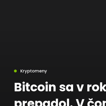
Kryptomeny
Bitcoin sa v ro
prepadol. V č