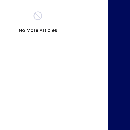
votníctvo
Komodity
(236)
(212)
No More Articles
ovníctvo
Bankovníctvo
(105)
(89)
ímavosti
Reality
(24)
(16)
tné
Pôžičky
(11)
(9)
na správa
Vzdelávanie
(6)
(5)
y
Zdravie
(4)
(3)