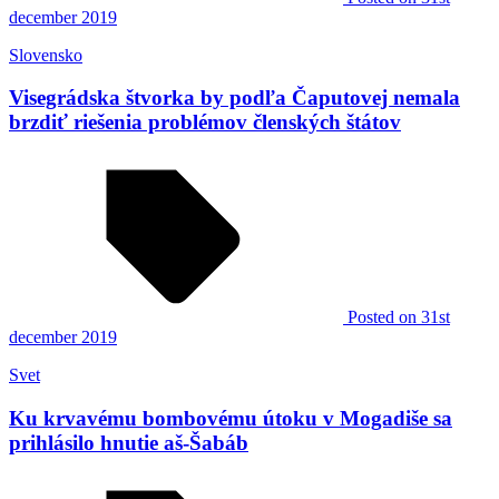
december 2019
Slovensko
Visegrádska štvorka by podľa Čaputovej nemala
brzdiť riešenia problémov členských štátov
Posted
on 31st
december 2019
Svet
Ku krvavému bombovému útoku v Mogadiše sa
prihlásilo hnutie aš-Šabáb