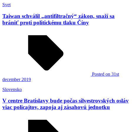
Svet
Taiwan schválil „antifiltračný“ zákon, snaží sa
brániť proti politickému tlaku Číny
Posted
on 31st
december 2019
Slovensko
V centre Bratislavy bude počas silvestrovských osláv
viac policajtov, zapoja aj zásahovú jednotku