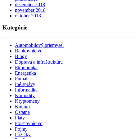
december 2018
november 2018
október 2018
Kategórie
Automobilový priemysel
Bankovníctvo
Blogy
Doprava a infraštruktúra
Ekonomika
Energetika
Futbal
Iné správy
Informatika
Komodity
Kryptomeny
Kultúra
Ostatné
Platy
Poisťovníctvo
Pojmy
Pôžičky