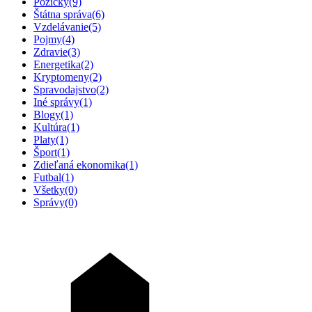
Pôžičky
(9)
Štátna správa
(6)
Vzdelávanie
(5)
Pojmy
(4)
Zdravie
(3)
Energetika
(2)
Kryptomeny
(2)
Spravodajstvo
(2)
Iné správy
(1)
Blogy
(1)
Kultúra
(1)
Platy
(1)
Šport
(1)
Zdieľaná ekonomika
(1)
Futbal
(1)
Všetky
(0)
Správy
(0)