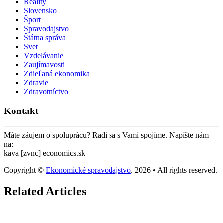
Reality
Slovensko
Šport
Spravodajstvo
Štátna správa
Svet
Vzdelávanie
Zaujímavosti
Zdieľaná ekonomika
Zdravie
Zdravotníctvo
Kontakt
Máte záujem o spoluprácu? Radi sa s Vami spojíme. Napíšte nám
na:
kava [zvnc] economics.sk
Copyright ©
Ekonomické spravodajstvo
. 2026 • All rights reserved.
Related Articles