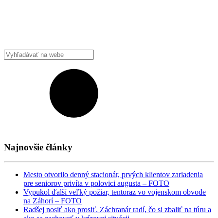
Najnovšie články
Mesto otvorilo denný stacionár, prvých klientov zariadenia
pre seniorov privíta v polovici augusta – FOTO
Vypukol ďalší veľký požiar, tentoraz vo vojenskom obvode
na Záhorí – FOTO
Radšej nosiť ako prosiť. Záchranár radí, čo si zbaliť na túru a