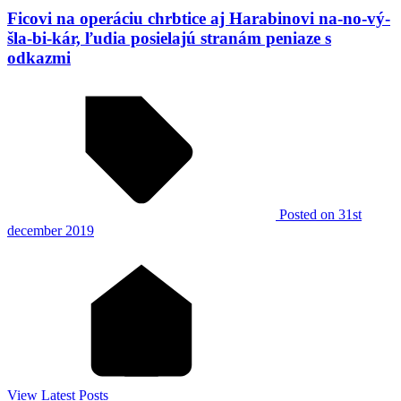
Ficovi na operáciu chrbtice aj Harabinovi na-no-vý-
šla-bi-kár, ľudia posielajú stranám peniaze s
odkazmi
Posted
on 31st
december 2019
View Latest Posts