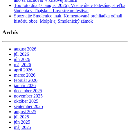
ako sa zachovať v krízovej situácii
Top foto dňa (7. august 2026): Včelie úle v Palestíne, streľba
študenta v Thajsku a Lovestream festival
Spoznajte Smolenice inak. Komentovaná prehliadka odhalí
históriu obce, Molpír aj Smolenický zámok
Archív
august 2026
júl 2026
jún 2026
máj 2026
apríl 2026
marec 2026
február 2026
január 2026
december 2025
november 2025
október 2025
september 2025
august 2025
júl 2025
jún 2025
máj 2025