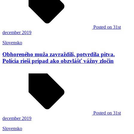
Posted
on 31st
december 2019
Slovensko
Obhoreného muža zavraždili, potvrdila pitva.
Polícia rieši prípad ako obzvlášť vážny zločin
Posted
on 31st
december 2019
Slovensko