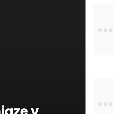
Zdra
Poisť
Zauj
Osta
Štát
iaze v
Pojm