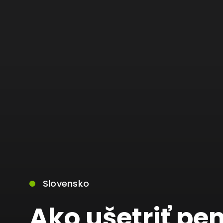
Slovensko
Ako ušetriť pen