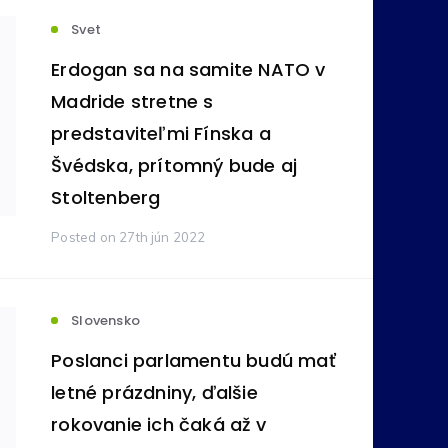
Svet
votníctvo
Komodity
(236)
(212)
Erdogan sa na samite NATO v
Madride stretne s
predstaviteľmi Fínska a
ovníctvo
Bankovníctvo
(105)
(89)
Švédska, prítomný bude aj
Stoltenberg
ímavosti
Reality
(24)
(16)
Posted
on 27th jún 2022
tné
Pôžičky
(11)
(9)
Slovensko
na správa
Vzdelávanie
(6)
(5)
Poslanci parlamentu budú mať
letné prázdniny, ďalšie
rokovanie ich čaká až v
y
Zdravie
(4)
(3)