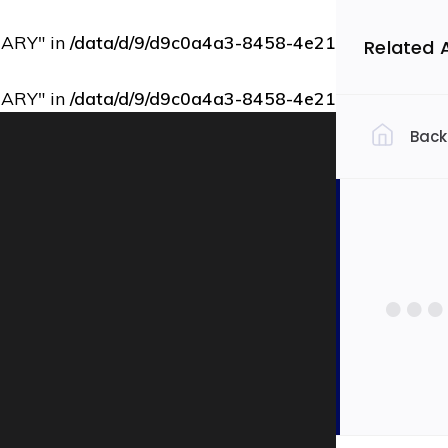
RARY" in
/data/d/9/d9c0a4a3-8458-4e21-bbce-73b9d
Related 
RARY" in
/data/d/9/d9c0a4a3-8458-4e21-bbce-73b9d
Back
Filtrovať 
Slov
Ekon
Auto
Dopra