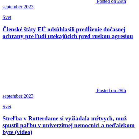
Posted
on 29th
september 2023
Svet
Členské štáty EÚ odsúhlasili predĺženie dočasnej
ochrany pre ľudí utekajúcich pred ruskou agresiou
Posted
on 28th
september 2023
Svet
Streľba v Rotterdame si vyžiadala mŕtvych, muž
spustil paľbu v univerzitnej nemocnici a neďalekom
byte (video)