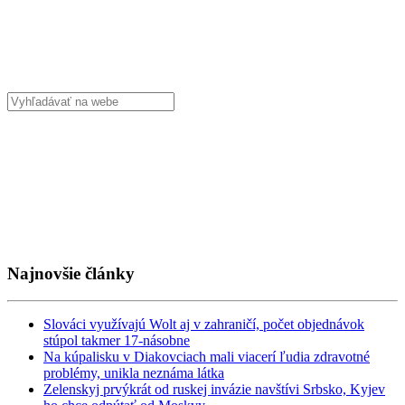
Najnovšie články
Slováci využívajú Wolt aj v zahraničí, počet objednávok
stúpol takmer 17-násobne
Na kúpalisku v Diakovciach mali viacerí ľudia zdravotné
problémy, unikla neznáma látka
Zelenskyj prvýkrát od ruskej invázie navštívi Srbsko, Kyjev