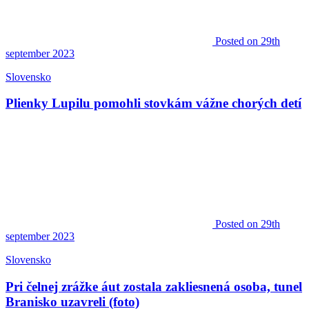
Posted
on 29th
september 2023
Slovensko
Plienky Lupilu pomohli stovkám vážne chorých detí
Posted
on 29th
september 2023
Slovensko
Pri čelnej zrážke áut zostala zakliesnená osoba, tunel
Branisko uzavreli (foto)