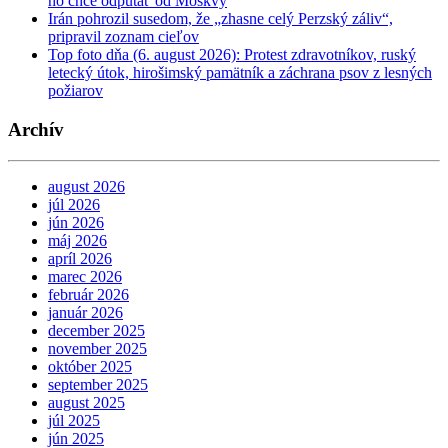
ho chce odpútať od Moskvy
Irán pohrozil susedom, že „zhasne celý Perzský záliv“,
pripravil zoznam cieľov
Top foto dňa (6. august 2026): Protest zdravotníkov, ruský
letecký útok, hirošimský pamätník a záchrana psov z lesných
požiarov
Archív
august 2026
júl 2026
jún 2026
máj 2026
apríl 2026
marec 2026
február 2026
január 2026
december 2025
november 2025
október 2025
september 2025
august 2025
júl 2025
jún 2025