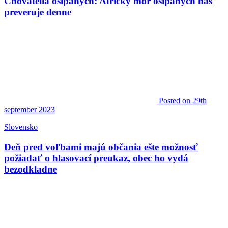
Chovatelia ošípaných: Africký mor ošípaných nás
preveruje denne
Posted
on 29th
september 2023
Slovensko
Deň pred voľbami majú občania ešte možnosť
požiadať o hlasovací preukaz, obec ho vydá
bezodkladne