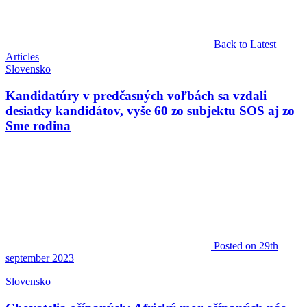
Back to Latest
Articles
Slovensko
Kandidatúry v predčasných voľbách sa vzdali
desiatky kandidátov, vyše 60 zo subjektu SOS aj zo
Sme rodina
Posted
on 29th
september 2023
Slovensko