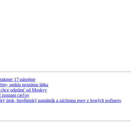
l takmer 17-násobne
lémy, unikla neznáma látka
ho chce odpútať od Moskvy
il zoznam cieľov
ecký útok, hirošimský pamätník a záchrana psov z lesných požiarov