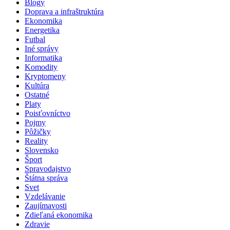
Blogy
Doprava a infraštruktúra
Ekonomika
Energetika
Futbal
Iné správy
Informatika
Komodity
Kryptomeny
Kultúra
Ostatné
Platy
Poisťovníctvo
Pojmy
Pôžičky
Reality
Slovensko
Šport
Spravodajstvo
Štátna správa
Svet
Vzdelávanie
Zaujímavosti
Zdieľaná ekonomika
Zdravie