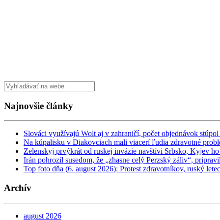
Najnovšie články
Slováci využívajú Wolt aj v zahraničí, počet objednávok stúpo
Na kúpalisku v Diakovciach mali viacerí ľudia zdravotné prob
Zelenskyj prvýkrát od ruskej invázie navštívi Srbsko, Kyjev 
Irán pohrozil susedom, že „zhasne celý Perzský záliv“, priprav
Top foto dňa (6. august 2026): Protest zdravotníkov, ruský let
Archív
august 2026