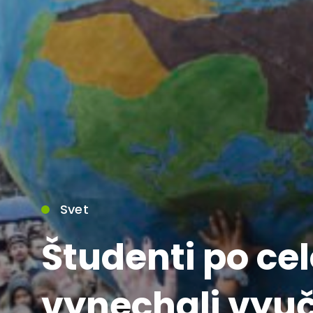
Svet
Študenti po ce
vynechali vyu