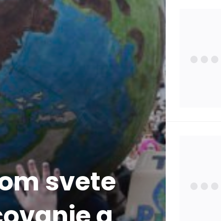
Zdra
Poisť
Zauj
Osta
lom svete
Štát
čovanie a
Pojm