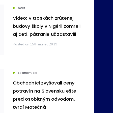
Svet
votníctvo
Komodity
(236)
(212)
Video: V troskách zrútenej
budovy školy v Nigérii zomreli
ovníctvo
Bankovníctvo
aj deti, pátranie už zastavili
(105)
(89)
Posted
on 15th marec 2019
ímavosti
Reality
(24)
(16)
tné
Pôžičky
(11)
(9)
Ekonomika
Obchodníci zvyšovali ceny
na správa
Vzdelávanie
(6)
(5)
potravín na Slovensku ešte
pred osobitným odvodom,
tvrdí Matečná
y
Zdravie
(4)
(3)