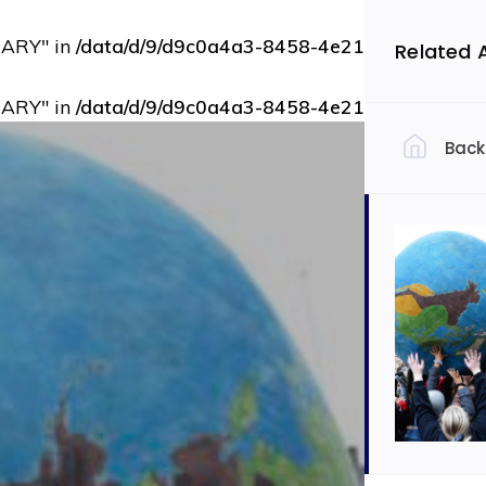
RARY" in
/data/d/9/d9c0a4a3-8458-4e21-bbce-73b9d
Related 
RARY" in
/data/d/9/d9c0a4a3-8458-4e21-bbce-73b9d
Back
Filtrovať 
Slov
Ekon
Auto
Dopra