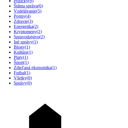
Pôžičky
(9)
Štátna správa
(6)
Vzdelávanie
(5)
Pojmy
(4)
Zdravie
(3)
Energetika
(2)
Kryptomeny
(2)
Spravodajstvo
(2)
Iné správy
(1)
Blogy
(1)
Kultúra
(1)
Platy
(1)
Šport
(1)
Zdieľaná ekonomika
(1)
Futbal
(1)
Všetky
(0)
Správy
(0)