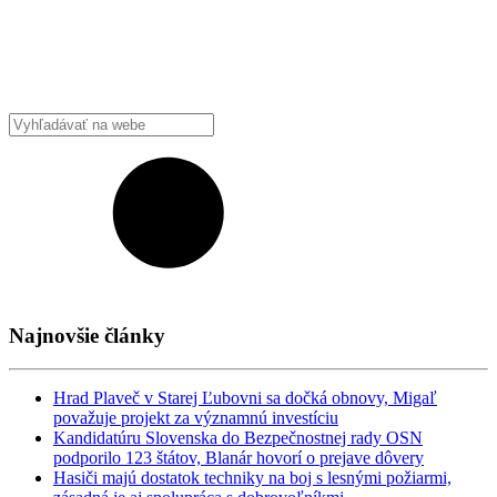
Najnovšie články
Hrad Plaveč v Starej Ľubovni sa dočká obnovy, Migaľ
považuje projekt za významnú investíciu
Kandidatúru Slovenska do Bezpečnostnej rady OSN
podporilo 123 štátov, Blanár hovorí o prejave dôvery
Hasiči majú dostatok techniky na boj s lesnými požiarmi,