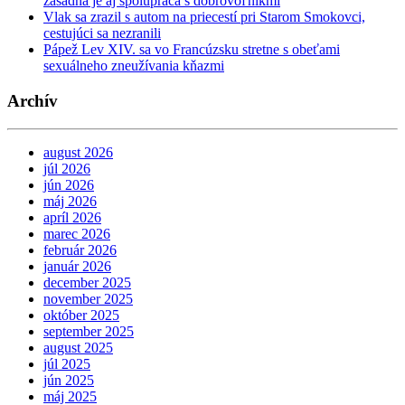
zásadná je aj spolupráca s dobrovoľníkmi
Vlak sa zrazil s autom na priecestí pri Starom Smokovci,
cestujúci sa nezranili
Pápež Lev XIV. sa vo Francúzsku stretne s obeťami
sexuálneho zneužívania kňazmi
Archív
august 2026
júl 2026
jún 2026
máj 2026
apríl 2026
marec 2026
február 2026
január 2026
december 2025
november 2025
október 2025
september 2025
august 2025
júl 2025
jún 2025
máj 2025