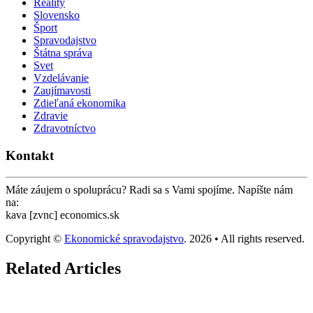
Reality
Slovensko
Šport
Spravodajstvo
Štátna správa
Svet
Vzdelávanie
Zaujímavosti
Zdieľaná ekonomika
Zdravie
Zdravotníctvo
Kontakt
Máte záujem o spoluprácu? Radi sa s Vami spojíme. Napíšte nám
na:
kava [zvnc] economics.sk
Copyright ©
Ekonomické spravodajstvo
. 2026 • All rights reserved.
Related Articles