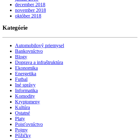
december 2018
november 2018
október 2018
Kategórie
Automobilový priemysel
Bankovníctvo
Blogy
Doprava a infraštruktúra
Ekonomika
Energetika
Futbal
Iné správy
Informatika
Komodity
Kryptomeny
Kultúra
Ostatné
Platy
Poisťovníctvo
Pojmy
Pôžičky