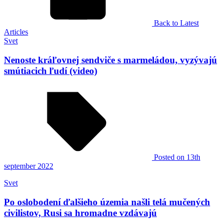
Back to Latest
Articles
Svet
Nenoste kráľovnej sendviče s marmeládou, vyzývajú
smútiacich ľudí (video)
Posted
on 13th
september 2022
Svet
Po oslobodení ďalšieho územia našli telá mučených
civilistov, Rusi sa hromadne vzdávajú