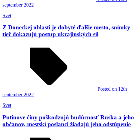
september 2022
Svet
Z Doneckej oblasti je dobyté ďalšie mesto, snímky
tiež dokazujú postup ukrajinských síl
Posted
on 12th
september 2022
Svet
Putinove činy poškodzujú budúcnosť Ruska a jeho
občanov, mestskí poslanci žiadajú jeho odstúpenie