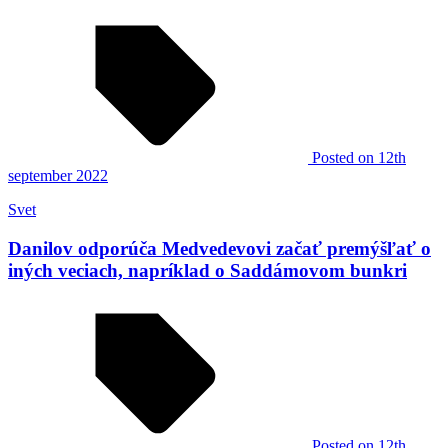
Posted
on 12th
september 2022
Svet
Danilov odporúča Medvedevovi začať premýšľať o
iných veciach, napríklad o Saddámovom bunkri
Posted
on 12th